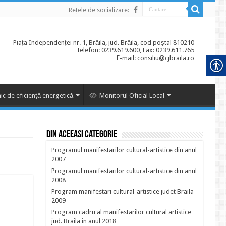
Rețele de socializare:
Piața Independenței nr. 1, Brăila, jud. Brăila, cod poștal 810210
Telefon: 0239.619.600, Fax: 0239.611.765
E-mail: consiliu@cjbraila.ro
ic de eficiență energetică
Monitorul Oficial Local
Din aceeasi categorie
Programul manifestarilor cultural-artistice din anul
2007
Programul manifestarilor cultural-artistice din anul
2008
Program manifestari cultural-artistice judet Braila
2009
Program cadru al manifestarilor cultural artistice
jud. Braila in anul 2018