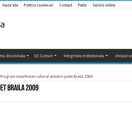
Harta site
Politica cookie-uri
Contact
Petitii
Servicii online
nta decizionala
Contact
Integritate institutionala
Ghișeul un
Program manifestari cultural-artistice judet Braila 2009
et Braila 2009