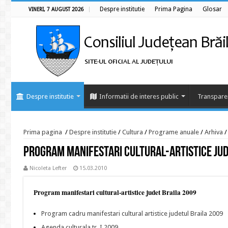
Despre institutie
Prima Pagina
Glosar
VINERI, 7 AUGUST 2026
Despre institutie
Informatii de interes public
Transpare
Prima pagina
/
Despre institutie
/
Cultura
/
Programe anuale
/
Arhiva
/
Program manifestari cultural-artistice jud
Nicoleta Lefter
15.03.2010
Program manifestari cultural-artistice judet Braila 2009
Program cadru manifestari cultural artistice judetul Braila 2009
Agenda culturala tr. I 2009