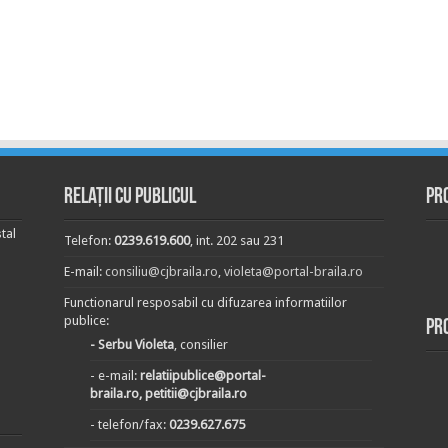
Relații cu publicul
Pr
tal
Telefon:
0239.619.600
, int. 202 sau 231
E-mail:
consiliu@cjbraila.ro
,
violeta@portal-braila.ro
Functionarul resposabil cu difuzarea informatiilor
publice:
Pr
- Serbu Violeta
, consilier
- e-mail:
relatiipublice@portal-
braila.ro, petitii@cjbraila.ro
- telefon/fax:
0239.627.675