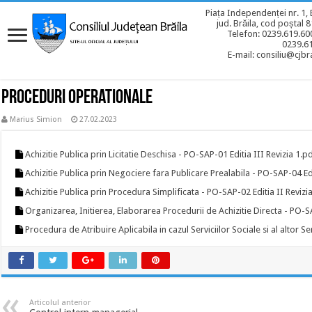
Piața Independenței nr. 1, 
jud. Brăila, cod poștal 
Telefon: 0239.619.600
0239.6
E-mail: consiliu@cjbra
Proceduri operationale
Marius Simion
27.02.2023
Achizitie Publica prin Licitatie Deschisa - PO-SAP-01 Editia III Revizia 1.p
Achizitie Publica prin Negociere fara Publicare Prealabila - PO-SAP-04 Edi
Achizitie Publica prin Procedura Simplificata - PO-SAP-02 Editia II Revizi
Organizarea, Initierea, Elaborarea Procedurii de Achizitie Directa - PO-SA
Procedura de Atribuire Aplicabila in cazul Serviciilor Sociale si al altor Se
Articolul anterior