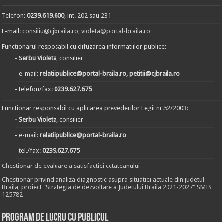
Telefon:
0239.619.600
, int. 202 sau 231
E-mail:
consiliu@cjbraila.ro
,
violeta@portal-braila.ro
Functionarul resposabil cu difuzarea informatiilor publice:
- Serbu Violeta
, consilier
- e-mail:
relatiipublice@portal-braila.ro, petitii@cjbraila.ro
- telefon/fax:
0239.627.675
Functionar responsabil cu aplicarea prevederilor Legii nr.52/2003:
- Serbu Violeta
, consilier
- e-mail:
relatiipublice@portal-braila.ro
- tel./fax:
0239.627.675
Chestionar de evaluare a satisfactiei cetateanului
Chestionar privind analiza diagnostic asupra situatiei actuale din judetul
Braila, proiect "Strategia de dezvoltare a Judetului Braila 2021-2027" SMIS
125782
Program de lucru cu publicul