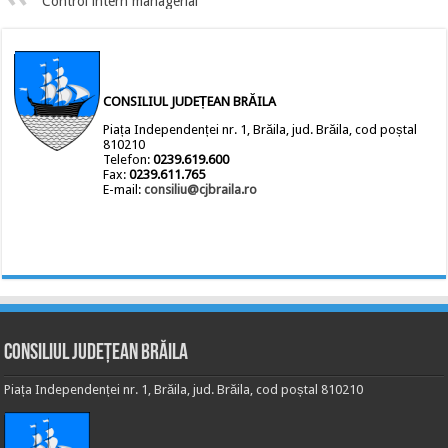
Control intern managerial
CONSILIUL JUDEȚEAN BRĂILA
Piața Independenței nr. 1, Brăila, jud. Brăila, cod poștal
810210
Telefon:
0239.619.600
Fax:
0239.611.765
E-mail:
consiliu@cjbraila.ro
Consiliul Județean Brăila
Piața Independenței nr. 1, Brăila, jud. Brăila, cod poștal 810210