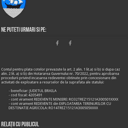
Ne puteti urmari si pe:
Contul pentru plata cotelor prevazute la art. 2 alin. 1 lit.a) si b) si dupa caz
alin. 2 lit. a) si b) din Hotararea Guvernului nr. 70/2022, pentru aprobarea
procedurii privind incasarea redeventei obtinute prin concesionare din
activitati de exploatare a resurselor de la suprafata ale statului:
- beneficiar: JUDETUL BRAILA
- cod fiscal: 4205491
- cont virament REDEVENTE MINIERE: RO32TREZ15121A300501XXXX
- cont virament REDEVENTE din EXPLOATAREA TERENURILOR CU
DESTINATIE AGRICOLA: RO14TREZ15121A300505XXXX
Relații cu publicul