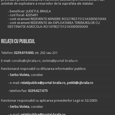
activitati de exploatare a resurselor de la suprafata ale statului:
- beneficiar: JUDETUL BRAILA
- cod fiscal: 4205491
- cont virament REDEVENTE MINIERE: RO32TREZ15121A300501XXXX
- cont virament REDEVENTE din EXPLOATAREA TERENURILOR CU
DESTINATIE AGRICOLA: RO14TREZ15121A300505XXXX
Relații cu publicul
Telefon:
0239.619.600
, int. 202 sau 231
E-mail:
consiliu@cjbraila.ro
,
violeta@portal-braila.ro
Functionarul resposabil cu difuzarea informatiilor publice:
- Serbu Violeta
, consilier
- e-mail:
relatiipublice@portal-braila.ro, petitii@cjbraila.ro
- telefon/fax:
0239.627.675
Functionar responsabil cu aplicarea prevederilor Legii nr.52/2003:
- Serbu Violeta
, consilier
- e-mail:
relatiipublice@portal-braila.ro