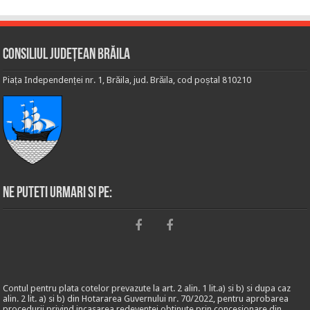
Consiliul Județean Brăila
Piața Independenței nr. 1, Brăila, jud. Brăila, cod poștal 810210
Ne puteti urmari si pe:
Contul pentru plata cotelor prevazute la art. 2 alin. 1 lit.a) si b) si dupa caz
alin. 2 lit. a) si b) din Hotararea Guvernului nr. 70/2022, pentru aprobarea
procedurii privind incasarea redeventei obtinute prin concesionare din