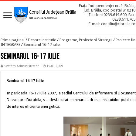
Piața Independenței nr. 1, Brăila,
jud. Brăila, cod poștal 810210
Telefon: 0239.619.600, Fax:
0239.611.765
E-mail: consiliu@cjbraila.ro
Prima pagina
/
Despre institutie
/
Programe, Proiecte si Strategii
/
Proiecte fin
INTEGRARE
/
Seminarul 16-17 iulie
Seminarul 16-17 iulie
System Administrator
19.01.2009
Seminarul 16-17 iulie
In perioada 16-17 iulie 2007, la sediul Centrului de Informare si Documen
Dezvoltare Durabila, s-a desfasurat seminarul adresat institutiilor publice 
de interes eficienta energetica.