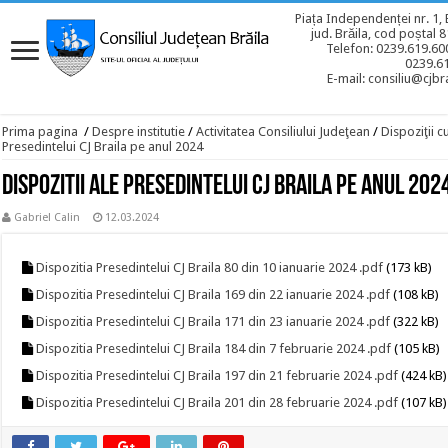
Piața Independenței nr. 1, 
jud. Brăila, cod poștal 
Telefon: 0239.619.600
0239.6
E-mail: consiliu@cjbra
Prima pagina
/
Despre institutie
/
Activitatea Consiliului Judeţean
/
Dispoziţii c
Presedintelui CJ Braila pe anul 2024
Dispozitii ale Presedintelui CJ Braila pe anul 202
Gabriel Calin
12.03.2024
Dispozitia Presedintelui CJ Braila 80 din 10 ianuarie 2024 .pdf
(173 kB)
Dispozitia Presedintelui CJ Braila 169 din 22 ianuarie 2024 .pdf
(108 kB)
Dispozitia Presedintelui CJ Braila 171 din 23 ianuarie 2024 .pdf
(322 kB)
Dispozitia Presedintelui CJ Braila 184 din 7 februarie 2024 .pdf
(105 kB)
Dispozitia Presedintelui CJ Braila 197 din 21 februarie 2024 .pdf
(424 kB)
Dispozitia Presedintelui CJ Braila 201 din 28 februarie 2024 .pdf
(107 kB)