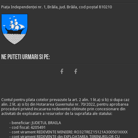
Piața Independenței nr. 1, Brăila, jud. Brăila, cod poștal 810210
Ne puteti urmari si pe:
Contul pentru plata cotelor prevazute la art. 2 alin. 1 lit.a) si b) si dupa caz
alin. 2 lit. a) si b) din Hotararea Guvernului nr. 70/2022, pentru aprobarea
procedurii privind incasarea redeventei obtinute prin concesionare din
activitati de exploatare a resurselor de la suprafata ale statului:
- beneficiar: JUDETUL BRAILA
- cod fiscal: 4205491
- cont virament REDEVENTE MINIERE: RO32TREZ15121A300501XXXX
- cont virament REDEVENTE din EXPLOATAREA TERENURILOR CU