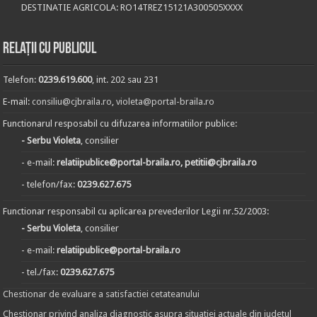
DESTINATIE AGRICOLA: RO14TREZ15121A300505XXXX
Relații cu publicul
Telefon:
0239.619.600
, int. 202 sau 231
E-mail:
consiliu@cjbraila.ro
,
violeta@portal-braila.ro
Functionarul resposabil cu difuzarea informatiilor publice:
- Serbu Violeta
, consilier
- e-mail:
relatiipublice@portal-braila.ro, petitii@cjbraila.ro
- telefon/fax:
0239.627.675
Functionar responsabil cu aplicarea prevederilor Legii nr.52/2003:
- Serbu Violeta
, consilier
- e-mail:
relatiipublice@portal-braila.ro
- tel./fax:
0239.627.675
Chestionar de evaluare a satisfactiei cetateanului
Chestionar privind analiza diagnostic asupra situatiei actuale din judetul