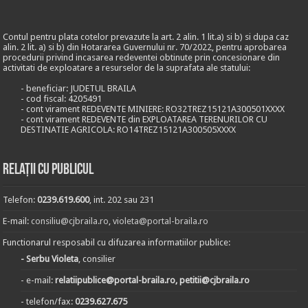
Contul pentru plata cotelor prevazute la art. 2 alin. 1 lit.a) si b) si dupa caz
alin. 2 lit. a) si b) din Hotararea Guvernului nr. 70/2022, pentru aprobarea
procedurii privind incasarea redeventei obtinute prin concesionare din
activitati de exploatare a resurselor de la suprafata ale statului:
- beneficiar: JUDETUL BRAILA
- cod fiscal: 4205491
- cont virament REDEVENTE MINIERE: RO32TREZ15121A300501XXXX
- cont virament REDEVENTE din EXPLOATAREA TERENURILOR CU
DESTINATIE AGRICOLA: RO14TREZ15121A300505XXXX
Relații cu publicul
Telefon:
0239.619.600
, int. 202 sau 231
E-mail:
consiliu@cjbraila.ro
,
violeta@portal-braila.ro
Functionarul resposabil cu difuzarea informatiilor publice:
- Serbu Violeta
, consilier
- e-mail:
relatiipublice@portal-braila.ro, petitii@cjbraila.ro
- telefon/fax:
0239.627.675