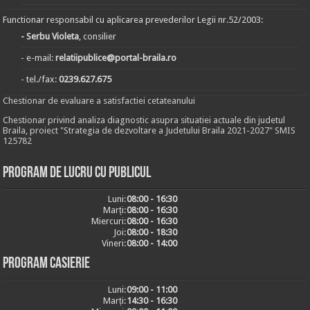
Functionar responsabil cu aplicarea prevederilor Legii nr.52/2003:
- Serbu Violeta
, consilier
- e-mail:
relatiipublice@portal-braila.ro
- tel./fax:
0239.627.675
Chestionar de evaluare a satisfactiei cetateanului
Chestionar privind analiza diagnostic asupra situatiei actuale din judetul
Braila, proiect "Strategia de dezvoltare a Judetului Braila 2021-2027" SMIS
125782
Program de lucru cu publicul
Luni:
08:00 - 16:30
Marți:
08:00 - 16:30
Miercuri:
08:00 - 16:30
Joi:
08:00 - 18:30
Vineri:
08:00 - 14:00
Program casierie
Luni:
09:00 - 11:00
Marți:
14:30 - 16:30