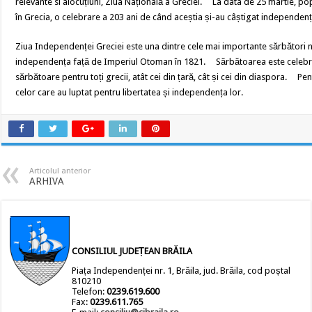
relevante si alocuțiuni, Ziua Națională a Greciei. La data de 25 martie, p
în Grecia, o celebrare a 203 ani de când aceștia și-au câștigat independe
Ziua Independenței Greciei este una dintre cele mai importante sărbători 
independența față de Imperiul Otoman în 1821. Sărbătoarea este celebrată
sărbătoare pentru toți grecii, atât cei din țară, cât și cei din diaspora. Pen
celor care au luptat pentru libertatea și independența lor.
Articolul anterior
ARHIVA
CONSILIUL JUDEȚEAN BRĂILA
Piața Independenței nr. 1, Brăila, jud. Brăila, cod poștal
810210
Telefon:
0239.619.600
Fax:
0239.611.765