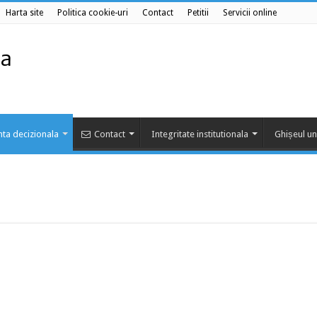
Harta site
Politica cookie-uri
Contact
Petitii
Servicii online
ta decizionala
Contact
Integritate institutionala
Ghișeul un