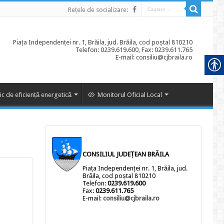
Rețele de socializare:
Piața Independenței nr. 1, Brăila, jud. Brăila, cod poștal 810210
Telefon: 0239.619.600, Fax: 0239.611.765
E-mail: consiliu@cjbraila.ro
ic de eficiență energetică
Monitorul Oficial Local
CONSILIUL JUDEȚEAN BRĂILA
Piața Independenței nr. 1, Brăila, jud.
Brăila, cod poștal 810210
Telefon:
0239.619.600
Fax:
0239.611.765
E-mail:
consiliu@cjbraila.ro