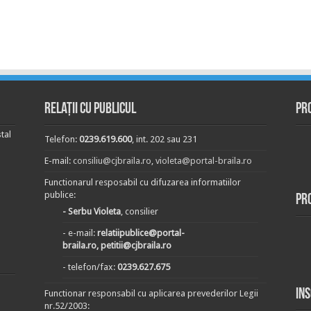
Relații cu publicul
Pr
tal
Telefon:
0239.619.600
, int. 202 sau 231
E-mail:
consiliu@cjbraila.ro
,
violeta@portal-braila.ro
Functionarul resposabil cu difuzarea informatiilor
publice:
Pr
- Serbu Violeta
, consilier
- e-mail:
relatiipublice@portal-
braila.ro, petitii@cjbraila.ro
- telefon/fax:
0239.627.675
In
Functionar responsabil cu aplicarea prevederilor Legii
nr.52/2003: