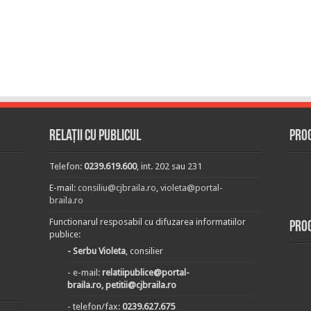
Relații cu publicul
Prog
Telefon:
0239.619.600
, int. 202 sau 231
E-mail:
consiliu@cjbraila.ro
,
violeta@portal-
braila.ro
Functionarul resposabil cu difuzarea informatiilor
Pro
publice:
- Serbu Violeta
, consilier
- e-mail:
relatiipublice@portal-
braila.ro, petitii@cjbraila.ro
- telefon/fax:
0239.627.675