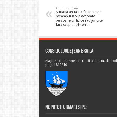
Articolul anterior
Situatia anuala a finantarilor
nerambursabile acordate
persoanelor fizice sau juridice
fara scop patrimonial
Consiliul Județean Brăila
Piața Independenței nr. 1, Brăila, jud. Brăila, cod
poștal 810210
Ne puteti urmari si pe: