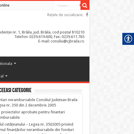
 online
Rețele de socializare:
enței nr. 1, Brăila, jud. Brăila, cod poștal 810210
Telefon: 0239.619.600, Fax: 0239.611.765
E-mail: consiliu@cjbraila.ro
utionala
cal
ceeasi categorie
ntari nerambursabile Consiliul Judetean Braila
gea nr. 350 din 2 decembrie 2005
a proiectelor aprobate pentru finantari
ambursabile
ul cetățeanului – Legea nr. 3502005 privind
mul finanțărilor nerambursabile din fonduri