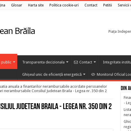
ina
Glosar
Harta site
Politica cookie-uri
Contact
Petitii
Servicii
Piața Independ
 public
Transparenta decizionala
Contact
Integritate instit
Ghișeul unic de eficiență energetică
Monitorul Oficial Lo
uatia anuala a finantarilor nerambursabile acordate persoanelor
Din a
ari nerambursabile Consiliul Judetean Braila - Legea nr. 350 din 2
Fina
- Le
liul Judetean Braila - Legea nr. 350 din 2
List
ner
Ghid
regi