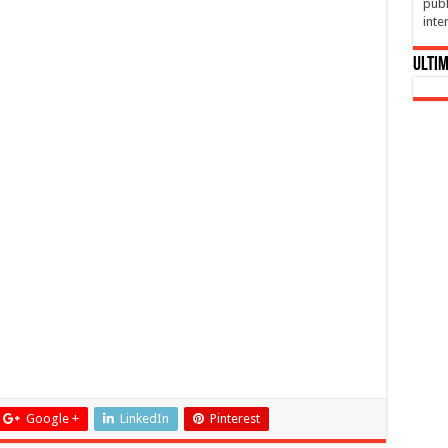
publ
inte
Ultim
Google +
LinkedIn
Pinterest