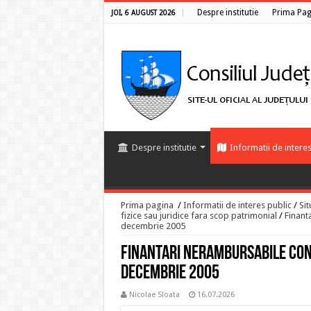
Despre institutie
Prima Pag
JOI, 6 AUGUST 2026
Despre institutie
Informatii de interes
Prima pagina
/
Informatii de interes public
/
Sit
fizice sau juridice fara scop patrimonial
/
Finant
decembrie 2005
Finantari nerambursabile Consi
decembrie 2005
Nicolae Sloata
16.07.2026