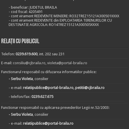
- beneficiar: JUDETUL BRAILA
- cod fiscal: 4205491
- cont virament REDEVENTE MINIERE: RO32TREZ15121A300501XXXX
- cont virament REDEVENTE din EXPLOATAREA TERENURILOR CU
DESTINATIE AGRICOLA: RO14TREZ15121A300505XXXX
Relații cu publicul
Telefon:
0239.619.600
, int. 202 sau 231
E-mail:
consiliu@cjbraila.ro
,
violeta@portal-braila.ro
Functionarul resposabil cu difuzarea informatiilor publice:
- Serbu Violeta
, consilier
- e-mail:
relatiipublice@portal-braila.ro, petitii@cjbraila.ro
- telefon/fax:
0239.627.675
Functionar responsabil cu aplicarea prevederilor Legii nr.52/2003:
- Serbu Violeta
, consilier
- e-mail:
relatiipublice@portal-braila.ro