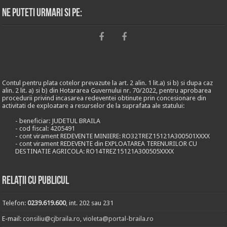
Ne puteti urmari si pe:
Contul pentru plata cotelor prevazute la art. 2 alin. 1 lit.a) si b) si dupa caz
alin. 2 lit. a) si b) din Hotararea Guvernului nr. 70/2022, pentru aprobarea
procedurii privind incasarea redeventei obtinute prin concesionare din
activitati de exploatare a resurselor de la suprafata ale statului:
- beneficiar: JUDETUL BRAILA
- cod fiscal: 4205491
- cont virament REDEVENTE MINIERE: RO32TREZ15121A300501XXXX
- cont virament REDEVENTE din EXPLOATAREA TERENURILOR CU
DESTINATIE AGRICOLA: RO14TREZ15121A300505XXXX
Relații cu publicul
Telefon:
0239.619.600
, int. 202 sau 231
E-mail:
consiliu@cjbraila.ro
,
violeta@portal-braila.ro