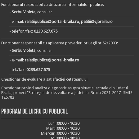
Functionarul resposabil cu difuzarea informatiilor publice:
- Serbu Violeta
, consilier
- e-mail:
relatiipublice@portal-braila.ro, petitii@cjbraila.ro
- telefon/fax:
0239.627.675
Functionar responsabil cu aplicarea prevederilor Legii nr.52/2003:
- Serbu Violeta
, consilier
- e-mail:
relatiipublice@portal-braila.ro
- tel./fax:
0239.627.675
Chestionar de evaluare a satisfactiei cetateanului
Chestionar privind analiza diagnostic asupra situatiei actuale din judetul
Braila, proiect "Strategia de dezvoltare a Judetului Braila 2021-2027" SMIS
125782
Program de lucru cu publicul
Luni:
08:00 - 16:30
Marți:
08:00 - 16:30
Miercuri:
08:00 - 16:30
Joi:
08:00 - 18:30