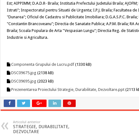
Est; AIPPIMM; D.A.D.R- Braila; Institutia Prefectului Judetului Braila; AJOFM
Istrati"; Inspectoratul pentru Situatii de Urgenta; I.P.J. Braila; Facultatea de 
"Dunarea"; Oficiul de Cadastru si Publicitate Imobiliara; D.G.A.S.P.C. Braila; 
"Constantin Brancoveanu"; Directia de Sanatate Publica; A.P.M. Braila; RA A
Braila; Scoala Populara de Arta "Vespasian Lungu"; Directia Reg. de Statis
Industrie si Agricultura.
Componenta Grupului de Lucru.pdf
(1330 kB)
DSC09675.jpg
(2138 kB)
DSC09695.jpg
(2023 kB)
Prezenentarea Proiectului Strategie, Durabilitate, Dezvoltare.ppt
(2113 k
Articolul anterior
STRATEGIE, DURABILITATE,
DEZVOLTARE