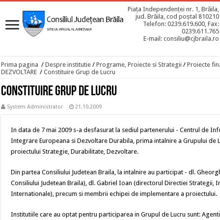
Piața Independenței nr. 1, Brăila,
jud. Brăila, cod poștal 810210
Telefon: 0239.619.600, Fax:
0239.611.765
E-mail: consiliu@cjbraila.ro
Prima pagina
/
Despre institutie
/
Programe, Proiecte si Strategii
/
Proiecte fin
DEZVOLTARE
/
Constituire Grup de Lucru
Constituire Grup de Lucru
System Administrator
21.10.2009
In data de 7 mai 2009 s-a desfasurat la sediul partenerului - Centrul de 
Integrare Europeana si Dezvoltare Durabila, prima intalnire a Grupului de Lu
proiectului Strategie, Durabilitate, Dezvoltare.
Din partea Consiliului Judetean Braila, la intalnire au participat - dl. Gheo
Consiliului Judetean Braila), dl. Gabriel Ioan (directorul Directiei Strategii,
Internationale), precum si membrii echipei de implementare a proiectului.
Institutiile care au optat pentru participarea in Grupul de Lucru sunt: Age