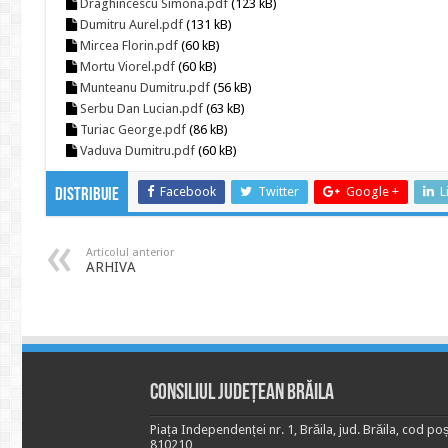
Draghincescu Simona.pdf
(123 kB)
Dumitru Aurel.pdf
(131 kB)
Mircea Florin.pdf
(60 kB)
Mortu Viorel.pdf
(60 kB)
Munteanu Dumitru.pdf
(56 kB)
Serbu Dan Lucian.pdf
(63 kB)
Turiac George.pdf
(86 kB)
Vaduva Dumitru.pdf
(60 kB)
Facebook
Twitter
Google +
L
Distribuie
Articolul anterior
ARHIVA
Consiliul Județean Brăila
Piața Independenței nr. 1, Brăila, jud. Brăila, cod poș
810210