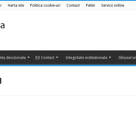
r
Harta site
Politica cookie-uri
Contact
Petitii
Servicii online
nta decizionala
Contact
Integritate institutionala
Ghișeul un
8