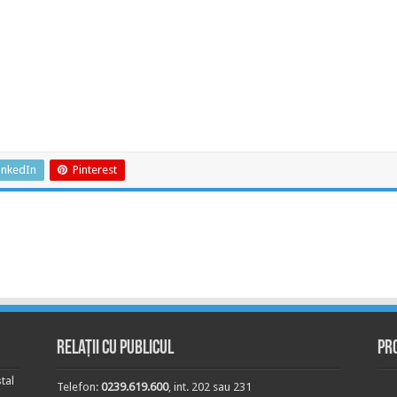
inkedIn
Pinterest
Relații cu publicul
Pr
tal
Telefon:
0239.619.600
, int. 202 sau 231