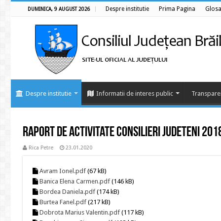
Despre institutie
Prima Pagina
Glosa
DUMINICA, 9 AUGUST 2026
Despre institutie
Informatii de interes public
Transpare
Raport de activitate consilieri judeteni 201
Rica Petre
23.01.2020
Avram Ionel.pdf
(67 kB)
Banica Elena Carmen.pdf
(146 kB)
Bordea Daniela.pdf
(174 kB)
Burtea Fanel.pdf
(217 kB)
Dobrota Marius Valentin.pdf
(117 kB)