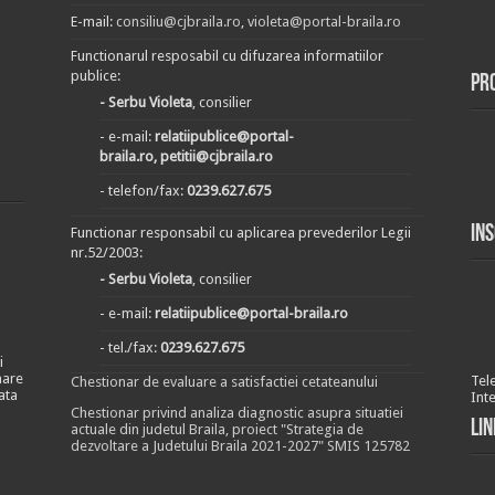
E-mail:
consiliu@cjbraila.ro
,
violeta@portal-braila.ro
Functionarul resposabil cu difuzarea informatiilor
publice:
Pr
- Serbu Violeta
, consilier
- e-mail:
relatiipublice@portal-
braila.ro, petitii@cjbraila.ro
- telefon/fax:
0239.627.675
In
Functionar responsabil cu aplicarea prevederilor Legii
nr.52/2003:
- Serbu Violeta
, consilier
- e-mail:
relatiipublice@portal-braila.ro
- tel./fax:
0239.627.675
i
nare
Tel
Chestionar de evaluare a satisfactiei cetateanului
ata
Int
Chestionar privind analiza diagnostic asupra situatiei
Lin
actuale din judetul Braila, proiect "Strategia de
dezvoltare a Judetului Braila 2021-2027" SMIS 125782