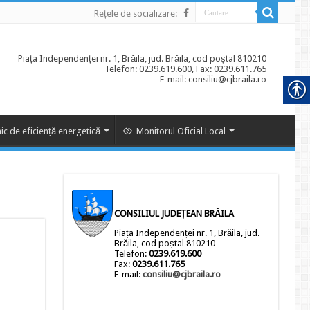
Rețele de socializare:
Piața Independenței nr. 1, Brăila, jud. Brăila, cod poștal 810210
Telefon: 0239.619.600, Fax: 0239.611.765
E-mail: consiliu@cjbraila.ro
ic de eficiență energetică
Monitorul Oficial Local
CONSILIUL JUDEȚEAN BRĂILA
Piața Independenței nr. 1, Brăila, jud.
Brăila, cod poștal 810210
Telefon:
0239.619.600
Fax:
0239.611.765
E-mail:
consiliu@cjbraila.ro