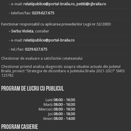
- e-mail:
relatiipublice@portal-braila.ro, petitii@cjbraila.ro
- telefon/fax:
0239.627.675
Functionar responsabil cu aplicarea prevederilor Legii nr.52/2003:
- Serbu Violeta
, consilier
- e-mail:
relatiipublice@portal-braila.ro
- tel./fax:
0239.627.675
Chestionar de evaluare a satisfactiei cetateanului
Chestionar privind analiza diagnostic asupra situatiei actuale din judetul
Braila, proiect "Strategia de dezvoltare a Judetului Braila 2021-2027" SMIS
125782
Program de lucru cu publicul
Luni:
08:00 - 16:30
Marți:
08:00 - 16:30
Miercuri:
08:00 - 16:30
Joi:
08:00 - 18:30
Vineri:
08:00 - 14:00
Program casierie