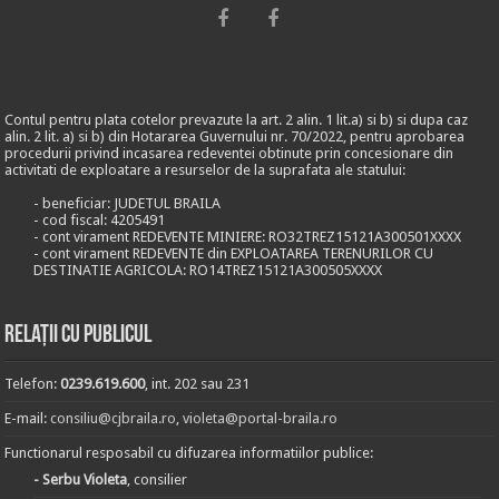
Contul pentru plata cotelor prevazute la art. 2 alin. 1 lit.a) si b) si dupa caz
alin. 2 lit. a) si b) din Hotararea Guvernului nr. 70/2022, pentru aprobarea
procedurii privind incasarea redeventei obtinute prin concesionare din
activitati de exploatare a resurselor de la suprafata ale statului:
- beneficiar: JUDETUL BRAILA
- cod fiscal: 4205491
- cont virament REDEVENTE MINIERE: RO32TREZ15121A300501XXXX
- cont virament REDEVENTE din EXPLOATAREA TERENURILOR CU
DESTINATIE AGRICOLA: RO14TREZ15121A300505XXXX
Relații cu publicul
Telefon:
0239.619.600
, int. 202 sau 231
E-mail:
consiliu@cjbraila.ro
,
violeta@portal-braila.ro
Functionarul resposabil cu difuzarea informatiilor publice:
- Serbu Violeta
, consilier