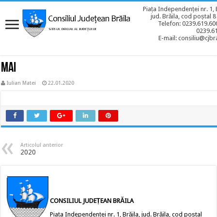
Piața Independenței nr. 1, 
jud. Brăila, cod poștal 
Telefon: 0239.619.600
0239.6
E-mail: consiliu@cjbra
MAI
Iulian Matei
22.01.2020
Articolul anterior
2020
CONSILIUL JUDEȚEAN BRĂILA
Piața Independenței nr. 1, Brăila, jud. Brăila, cod poștal