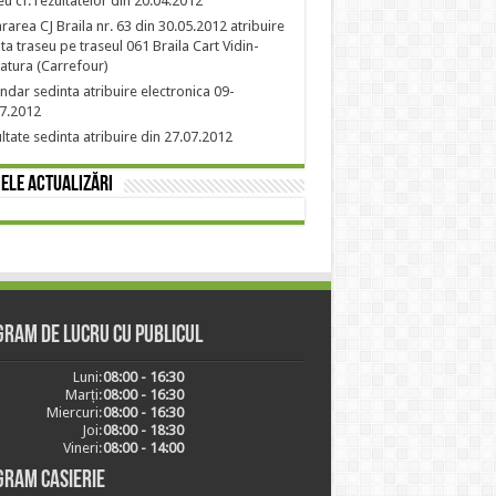
eu cf. rezultatelor din 20.04.2012
rarea CJ Braila nr. 63 din 30.05.2012 atribuire
nta traseu pe traseul 061 Braila Cart Vidin-
atura (Carrefour)
ndar sedinta atribuire electronica 09-
7.2012
ltate sedinta atribuire din 27.07.2012
ele actualizări
ram de lucru cu publicul
Luni:
08:00 - 16:30
Marți:
08:00 - 16:30
Miercuri:
08:00 - 16:30
Joi:
08:00 - 18:30
Vineri:
08:00 - 14:00
gram casierie