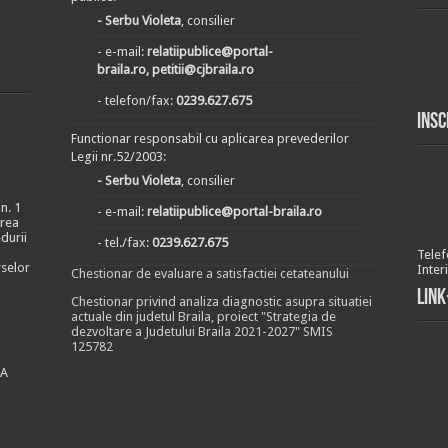
- Serbu Violeta
, consilier
- e-mail:
relatiipublice@portal-
braila.ro, petitii@cjbraila.ro
- telefon/fax:
0239.627.675
Insc
Functionar responsabil cu aplicarea prevederilor
Legii nr.52/2003:
- Serbu Violeta
, consilier
n. 1
- e-mail:
relatiipublice@portal-braila.ro
area
durii
- tel./fax:
0239.627.675
Telef
rselor
Inter
Chestionar de evaluare a satisfactiei cetateanului
Link
Chestionar privind analiza diagnostic asupra situatiei
actuale din judetul Braila, proiect "Strategia de
dezvoltare a Judetului Braila 2021-2027" SMIS
125782
EA