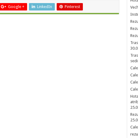
Hota
Google +
LinkedIn
Pinterest
Vech
Inst
Rezu
Rezu
Rezu
Tras
30.0
Tras
sedi
Cale
Cale
Cale
Cale
Hota
atri
25.0
Rezu
25.0
Cale
rezu