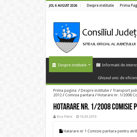
Despre institutie
Prima Pag
JOI, 6 AUGUST 2026
Despre institutie
Informatii de intere
Ghișeul unic de eficie
Prima pagina
/
Despre institutie
/
Transport jud
2012
/
Comisia paritara
/
Hotarare nr. 1/2008 Co
Hotarare nr. 1/2008 Comisie 
Rica Petre
16.03.2010
Hatarare nr 1 Comisie paritara pentru atri