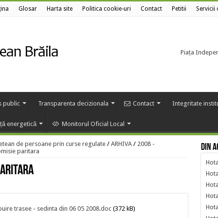
ina
Glosar
Harta site
Politica cookie-uri
Contact
Petitii
Servicii
Piața Independ
s public
Transparenta decizionala
Contact
Integritate insti
nță energetică
Monitorul Oficial Local
etean de persoane prin curse regulate
/
ARHIVA
/
2008 -
Din a
misie paritara
Hota
paritara
Hota
Hota
Hota
Hota
buire trasee - sedinta din 06 05 2008.doc
(372 kB)