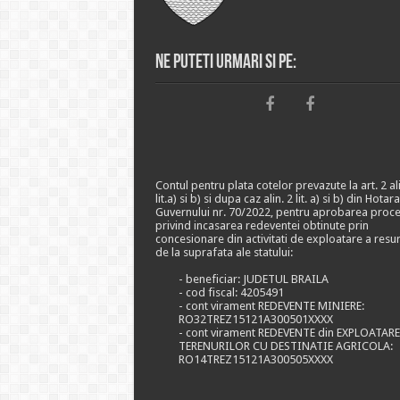
Ne puteti urmari si pe:
Contul pentru plata cotelor prevazute la art. 2 ali
lit.a) si b) si dupa caz alin. 2 lit. a) si b) din Hotar
Guvernului nr. 70/2022, pentru aprobarea proce
privind incasarea redeventei obtinute prin
concesionare din activitati de exploatare a resu
de la suprafata ale statului:
- beneficiar: JUDETUL BRAILA
- cod fiscal: 4205491
- cont virament REDEVENTE MINIERE:
RO32TREZ15121A300501XXXX
- cont virament REDEVENTE din EXPLOATAR
TERENURILOR CU DESTINATIE AGRICOLA:
RO14TREZ15121A300505XXXX