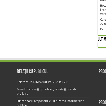
tras
Hota
lice
Vars
Cale
27.0
Rezu
Ultim
Relații cu publicul
Prog
Telefon:
0239.619.600
, int. 202 sau 231
E-mail:
consiliu@cjbraila.ro
,
violeta@portal-
braila.ro
Functionarul resposabil cu difuzarea informatiilor
Pro
publice: