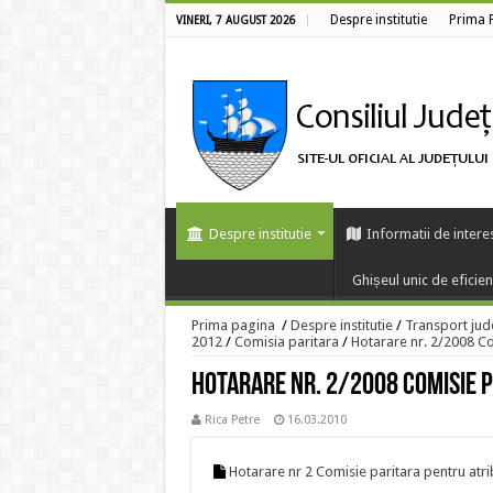
Despre institutie
Prima 
VINERI, 7 AUGUST 2026
Despre institutie
Informatii de intere
Ghișeul unic de eficie
Prima pagina
/
Despre institutie
/
Transport jud
2012
/
Comisia paritara
/
Hotarare nr. 2/2008 Co
Hotarare nr. 2/2008 Comisie 
Rica Petre
16.03.2010
Hotarare nr 2 Comisie paritara pentru atri