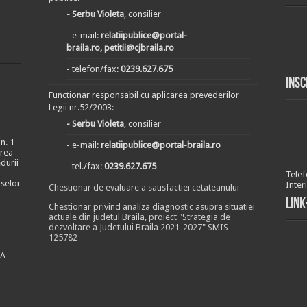
- Serbu Violeta
, consilier
- e-mail:
relatiipublice@portal-
braila.ro, petitii@cjbraila.ro
- telefon/fax:
0239.627.675
Insc
Functionar responsabil cu aplicarea prevederilor
Legii nr.52/2003:
- Serbu Violeta
, consilier
n. 1
- e-mail:
relatiipublice@portal-braila.ro
area
durii
- tel./fax:
0239.627.675
Telef
rselor
Inter
Chestionar de evaluare a satisfactiei cetateanului
Link
Chestionar privind analiza diagnostic asupra situatiei
actuale din judetul Braila, proiect "Strategia de
dezvoltare a Judetului Braila 2021-2027" SMIS
125782
EA