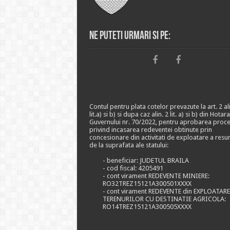
Ne puteti urmari si pe:
Contul pentru plata cotelor prevazute la art. 2 ali
lit.a) si b) si dupa caz alin. 2 lit. a) si b) din Hotar
Guvernului nr. 70/2022, pentru aprobarea proce
privind incasarea redeventei obtinute prin
concesionare din activitati de exploatare a resu
de la suprafata ale statului:
- beneficiar: JUDETUL BRAILA
- cod fiscal: 4205491
- cont virament REDEVENTE MINIERE:
RO32TREZ15121A300501XXXX
- cont virament REDEVENTE din EXPLOATAR
TERENURILOR CU DESTINATIE AGRICOLA:
RO14TREZ15121A300505XXXX