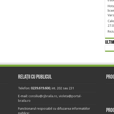
tras
Hota
lice
Vars
Cale
27.0
Rezu
Ultim
Relații cu publicul
Prog
Telefon:
0239.619.600
, int. 202 sau 231
E-mail:
consiliu@cjbraila.ro
,
violeta@portal-
braila.ro
Functionarul resposabil cu difuzarea informatiilor
Pro
publice: