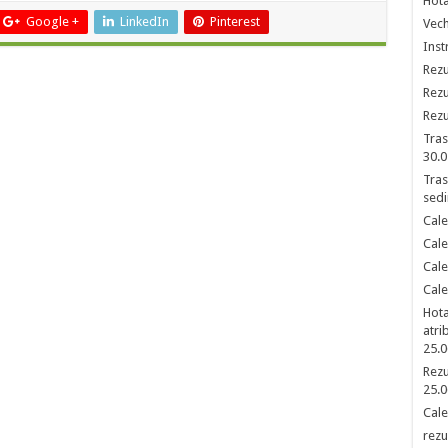
Hota
Google +
LinkedIn
Pinterest
Vech
Inst
Rezu
Rezu
Rezu
Tras
30.0
Tras
sedi
Cale
Cale
Cale
Cale
Hota
atri
25.0
Rezu
25.0
Cale
rezu