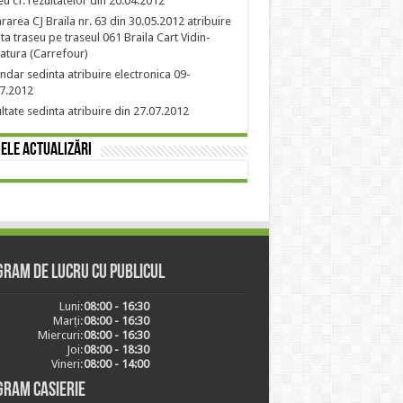
eu cf. rezultatelor din 20.04.2012
rarea CJ Braila nr. 63 din 30.05.2012 atribuire
nta traseu pe traseul 061 Braila Cart Vidin-
atura (Carrefour)
ndar sedinta atribuire electronica 09-
7.2012
ltate sedinta atribuire din 27.07.2012
ele actualizări
ram de lucru cu publicul
Luni:
08:00 - 16:30
Marți:
08:00 - 16:30
Miercuri:
08:00 - 16:30
Joi:
08:00 - 18:30
Vineri:
08:00 - 14:00
gram casierie