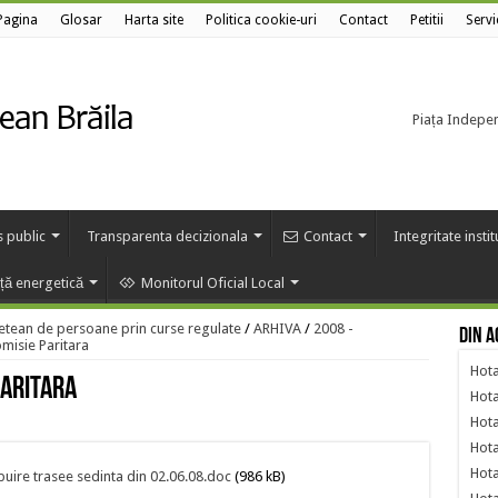
Pagina
Glosar
Harta site
Politica cookie-uri
Contact
Petitii
Servi
Piața Independ
s public
Transparenta decizionala
Contact
Integritate insti
nță energetică
Monitorul Oficial Local
etean de persoane prin curse regulate
/
ARHIVA
/
2008 -
Din a
misie Paritara
Hota
Paritara
Hota
Hota
Hota
Hota
buire trasee sedinta din 02.06.08.doc
(986 kB)