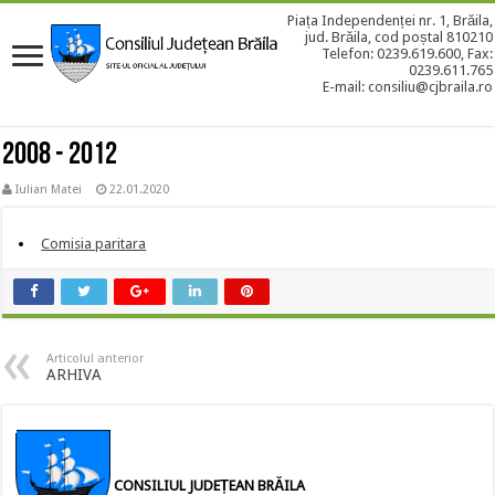
Piața Independenței nr. 1, Brăila,
jud. Brăila, cod poștal 810210
Telefon: 0239.619.600, Fax:
0239.611.765
E-mail: consiliu@cjbraila.ro
2008 - 2012
Iulian Matei
22.01.2020
Comisia paritara
Articolul anterior
ARHIVA
CONSILIUL JUDEȚEAN BRĂILA