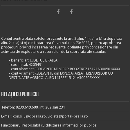
Contul pentru plata cotelor prevazute la art. 2 alin. 1 lit.a) si b) si dupa caz
alin. 2 lit. a) si b) din Hotararea Guvernului nr. 70/2022, pentru aprobarea
procedurii privind incasarea redeventei obtinute prin concesionare din
activitati de exploatare a resurselor de la suprafata ale statului:
- beneficiar: JUDETUL BRAILA
- cod fiscal: 4205491
- cont virament REDEVENTE MINIERE: RO32TREZ15121A300501XXXX
- cont virament REDEVENTE din EXPLOATAREA TERENURILOR CU
DESTINATIE AGRICOLA: RO14TREZ15121A300505XXXX
Relații cu publicul
Telefon:
0239.619.600
, int. 202 sau 231
E-mail:
consiliu@cjbraila.ro
,
violeta@portal-braila.ro
Functionarul resposabil cu difuzarea informatiilor publice: