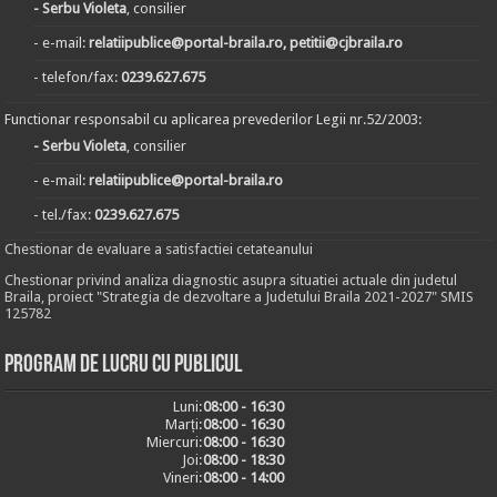
- Serbu Violeta
, consilier
- e-mail:
relatiipublice@portal-braila.ro, petitii@cjbraila.ro
- telefon/fax:
0239.627.675
Functionar responsabil cu aplicarea prevederilor Legii nr.52/2003:
- Serbu Violeta
, consilier
- e-mail:
relatiipublice@portal-braila.ro
- tel./fax:
0239.627.675
Chestionar de evaluare a satisfactiei cetateanului
Chestionar privind analiza diagnostic asupra situatiei actuale din judetul
Braila, proiect "Strategia de dezvoltare a Judetului Braila 2021-2027" SMIS
125782
Program de lucru cu publicul
Luni:
08:00 - 16:30
Marți:
08:00 - 16:30
Miercuri:
08:00 - 16:30
Joi:
08:00 - 18:30
Vineri:
08:00 - 14:00