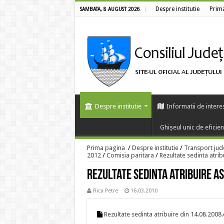
Despre institutie
Prim
SAMBATA, 8 AUGUST 2026
Despre institutie
Informatii de intere
Ghișeul unic de eficie
Prima pagina
/
Despre institutie
/
Transport jud
2012
/
Comisia paritara
/
Rezultate sedinta atri
Rezultate sedinta atribuire AS
Rica Petre
16.03.2010
Rezultate sedinta atribuire din 14.08.2008