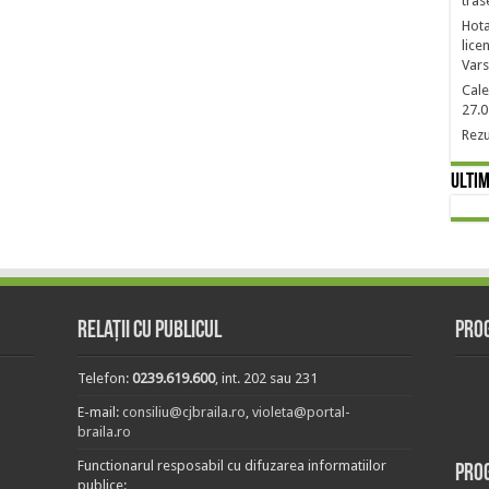
tras
Hota
lice
Vars
Cale
27.0
Rezu
Ultim
Relații cu publicul
Prog
Telefon:
0239.619.600
, int. 202 sau 231
E-mail:
consiliu@cjbraila.ro
,
violeta@portal-
braila.ro
Functionarul resposabil cu difuzarea informatiilor
Pro
publice: