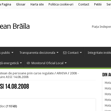
a Pagina
Glosar
Harta site
Politica cookie-uri
Contact
Petitii
Ser
Piața Independ
s public
Transparenta decizionala
Contact
Integritate insti
nță energetică
Monitorul Oficial Local
etean de persoane prin curse regulate
/
ARHIVA
/
2008 -
Din a
buire ASSI 14.08.2008
Hota
SI 14.08.2008
Hota
Hota
Hota
Hota
.doc
(110 kB)