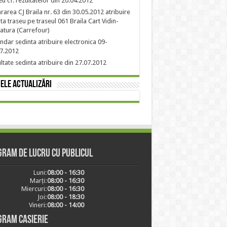
eu cf. rezultatelor din 20.04.2012
rarea CJ Braila nr. 63 din 30.05.2012 atribuire
nta traseu pe traseul 061 Braila Cart Vidin-
atura (Carrefour)
ndar sedinta atribuire electronica 09-
7.2012
ltate sedinta atribuire din 27.07.2012
ele actualizări
ram de lucru cu publicul
Luni:
08:00 - 16:30
Marți:
08:00 - 16:30
Miercuri:
08:00 - 16:30
Joi:
08:00 - 18:30
Vineri:
08:00 - 14:00
gram casierie