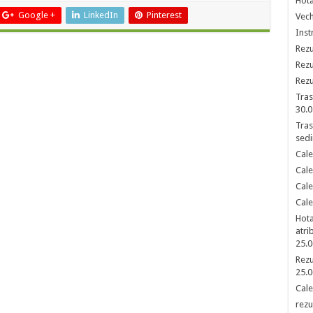
Hota
Google +
LinkedIn
Pinterest
Vech
Inst
Rezu
Rezu
Rezu
Tras
30.0
Tras
sedi
Cale
Cale
Cale
Cale
Hota
atri
25.0
Rezu
25.0
Cale
rezu