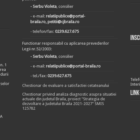
- Serbu Violeta
, consilier
- e-mail:
relatiipublice@portal-
braila.ro, petitii@cjbraila.ro
- telefon/fax:
0239.627.675
Insc
Functionar responsabil cu aplicarea prevederilor
Legii nr.52/2003:
- Serbu Violeta
, consilier
n. 1
- e-mail:
relatiipublice@portal-braila.ro
area
durii
- tel./fax:
0239.627.675
Telef
rselor
Inter
Chestionar de evaluare a satisfactiei cetateanului
Link
Chestionar privind analiza diagnostic asupra situatiei
actuale din judetul Braila, proiect "Strategia de
dezvoltare a Judetului Braila 2021-2027" SMIS
125782
EA