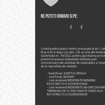
Ne puteti urmari si pe:
Contul pentru plata cotelor prevazute la art. 2 ali
lit.a) si b) si dupa caz alin. 2 lit. a) si b) din Hotar
Guvernului nr. 70/2022, pentru aprobarea proce
privind incasarea redeventei obtinute prin
concesionare din activitati de exploatare a resu
de la suprafata ale statului:
- beneficiar: JUDETUL BRAILA
- cod fiscal: 4205491
- cont virament REDEVENTE MINIERE:
RO32TREZ15121A300501XXXX
- cont virament REDEVENTE din EXPLOATAR
TERENURILOR CU DESTINATIE AGRICOLA:
RO14TREZ15121A300505XXXX