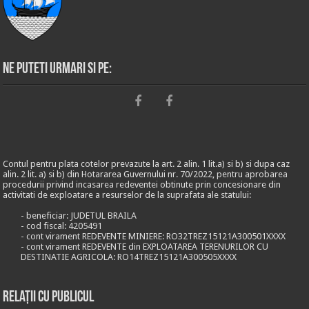
Ne puteti urmari si pe:
Contul pentru plata cotelor prevazute la art. 2 alin. 1 lit.a) si b) si dupa caz
alin. 2 lit. a) si b) din Hotararea Guvernului nr. 70/2022, pentru aprobarea
procedurii privind incasarea redeventei obtinute prin concesionare din
activitati de exploatare a resurselor de la suprafata ale statului:
- beneficiar: JUDETUL BRAILA
- cod fiscal: 4205491
- cont virament REDEVENTE MINIERE: RO32TREZ15121A300501XXXX
- cont virament REDEVENTE din EXPLOATAREA TERENURILOR CU
DESTINATIE AGRICOLA: RO14TREZ15121A300505XXXX
Relații cu publicul