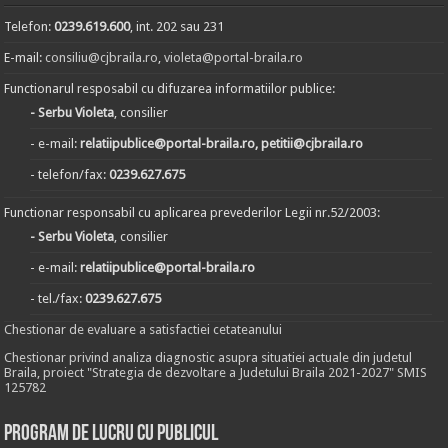
Telefon:
0239.619.600
, int. 202 sau 231
E-mail:
consiliu@cjbraila.ro
,
violeta@portal-braila.ro
Functionarul resposabil cu difuzarea informatiilor publice:
- Serbu Violeta
, consilier
- e-mail:
relatiipublice@portal-braila.ro, petitii@cjbraila.ro
- telefon/fax:
0239.627.675
Functionar responsabil cu aplicarea prevederilor Legii nr.52/2003:
- Serbu Violeta
, consilier
- e-mail:
relatiipublice@portal-braila.ro
- tel./fax:
0239.627.675
Chestionar de evaluare a satisfactiei cetateanului
Chestionar privind analiza diagnostic asupra situatiei actuale din judetul
Braila, proiect "Strategia de dezvoltare a Judetului Braila 2021-2027" SMIS
125782
Program de lucru cu publicul