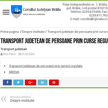
Piața Independenței nr. 1, Brăila,
jud. Brăila, cod poștal 810210
Telefon: 0239.619.600, Fax:
0239.611.765
E-mail: consiliu@cjbraila.ro
Prima pagina
/
Despre institutie
/
Transport judetean de persoane prin curse 
Transport judetean de persoane prin curse regu
Transport judetean
Rica Petre
21.03.2023
Transport judetean de persoane prin servicii regulate
ARHIVA
Articolul anterior
Despre institutie