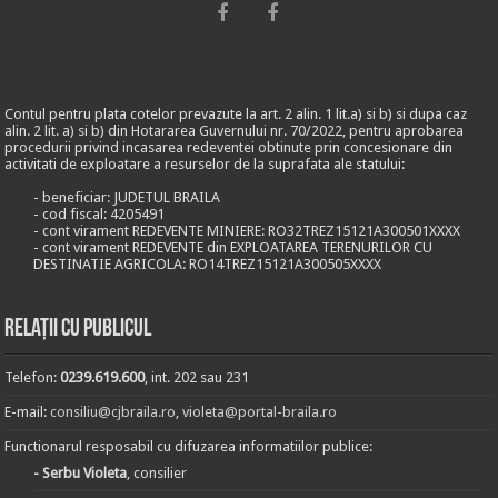
Contul pentru plata cotelor prevazute la art. 2 alin. 1 lit.a) si b) si dupa caz
alin. 2 lit. a) si b) din Hotararea Guvernului nr. 70/2022, pentru aprobarea
procedurii privind incasarea redeventei obtinute prin concesionare din
activitati de exploatare a resurselor de la suprafata ale statului:
- beneficiar: JUDETUL BRAILA
- cod fiscal: 4205491
- cont virament REDEVENTE MINIERE: RO32TREZ15121A300501XXXX
- cont virament REDEVENTE din EXPLOATAREA TERENURILOR CU
DESTINATIE AGRICOLA: RO14TREZ15121A300505XXXX
Relații cu publicul
Telefon:
0239.619.600
, int. 202 sau 231
E-mail:
consiliu@cjbraila.ro
,
violeta@portal-braila.ro
Functionarul resposabil cu difuzarea informatiilor publice:
- Serbu Violeta
, consilier