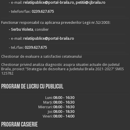
- e-mail:
relatiipublice@portal-braila.ro, petitii@cjbraila.ro
- telefon/fax:
0239.627.675
Functionar responsabil cu aplicarea prevederilor Legii nr.52/2003:
- Serbu Violeta
, consilier
- e-mail:
relatiipublice@portal-braila.ro
- tel./fax:
0239.627.675
Chestionar de evaluare a satisfactiei cetateanului
Chestionar privind analiza diagnostic asupra situatiei actuale din judetul
Braila, proiect "Strategia de dezvoltare a Judetului Braila 2021-2027" SMIS
125782
Program de lucru cu publicul
Luni:
08:00 - 16:30
Marți:
08:00 - 16:30
Miercuri:
08:00 - 16:30
Joi:
08:00 - 18:30
Vineri:
08:00 - 14:00
Program casierie