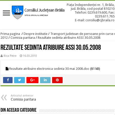
Piața Independenței nr. 1, Brăila,
jud. Brăila, cod poștal 810210
Telefon: 0239.619.600, Fax:
0239.611.765
E-mail: consiliu@cjbraila.ro
Prima pagina
/
Despre institutie
/
Transport judetean de persoane prin curse 
2012
/
Comisia paritara
/
Rezultate sedinta atribuire ASSI 30.05.2008
Rezultate sedinta atribuire ASSI 30.05.2008
Rica Petre
16.03.2010
Rezultate atribuire electronica sedinta 30 mai 2008.doc
(81 kB)
Articolul anterior
Comisia paritara
Din aceeasi categorie