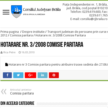
Piața Independenței nr. 1, Brăila,
jud. Brăila, cod poștal 810210
Telefon: 0239.619.600, Fax:
0239.611.765
E-mail: consiliu@cjbraila.ro
Prima pagina
/
Despre institutie
/
Transport judetean de persoane prin curse 
2012
/
Comisia paritara
/
Hotarare nr. 3/2008 Comisie Paritara
Hotarare nr. 3/2008 Comisie Paritara
Rica Petre
16.03.2010
Hotarare nr 3 Comisie paritara pentru atribuire trasee sedinta din 27.06
Articolul anterior
Comisia paritara
Din aceeasi categorie