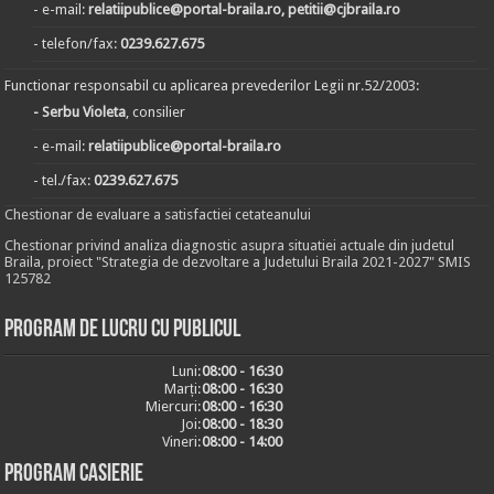
- e-mail:
relatiipublice@portal-braila.ro, petitii@cjbraila.ro
- telefon/fax:
0239.627.675
Functionar responsabil cu aplicarea prevederilor Legii nr.52/2003:
- Serbu Violeta
, consilier
- e-mail:
relatiipublice@portal-braila.ro
- tel./fax:
0239.627.675
Chestionar de evaluare a satisfactiei cetateanului
Chestionar privind analiza diagnostic asupra situatiei actuale din judetul
Braila, proiect "Strategia de dezvoltare a Judetului Braila 2021-2027" SMIS
125782
Program de lucru cu publicul
Luni:
08:00 - 16:30
Marți:
08:00 - 16:30
Miercuri:
08:00 - 16:30
Joi:
08:00 - 18:30
Vineri:
08:00 - 14:00
Program casierie