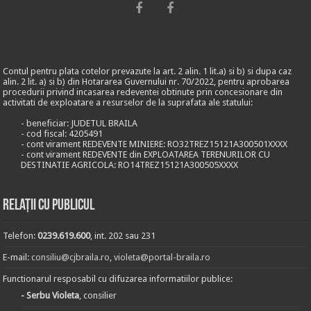
Contul pentru plata cotelor prevazute la art. 2 alin. 1 lit.a) si b) si dupa caz
alin. 2 lit. a) si b) din Hotararea Guvernului nr. 70/2022, pentru aprobarea
procedurii privind incasarea redeventei obtinute prin concesionare din
activitati de exploatare a resurselor de la suprafata ale statului:
- beneficiar: JUDETUL BRAILA
- cod fiscal: 4205491
- cont virament REDEVENTE MINIERE: RO32TREZ15121A300501XXXX
- cont virament REDEVENTE din EXPLOATAREA TERENURILOR CU
DESTINATIE AGRICOLA: RO14TREZ15121A300505XXXX
Relații cu publicul
Telefon:
0239.619.600
, int. 202 sau 231
E-mail:
consiliu@cjbraila.ro
,
violeta@portal-braila.ro
Functionarul resposabil cu difuzarea informatiilor publice:
- Serbu Violeta
, consilier