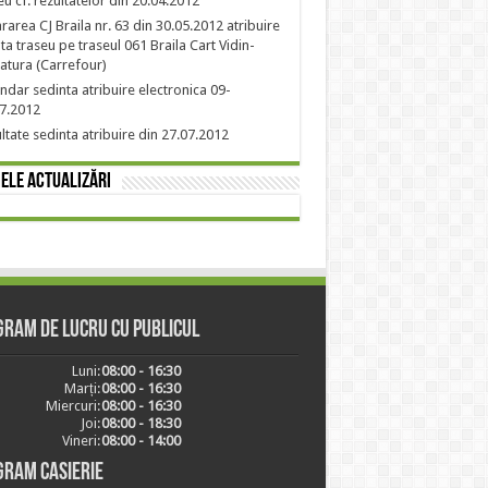
eu cf. rezultatelor din 20.04.2012
rarea CJ Braila nr. 63 din 30.05.2012 atribuire
nta traseu pe traseul 061 Braila Cart Vidin-
atura (Carrefour)
ndar sedinta atribuire electronica 09-
7.2012
ltate sedinta atribuire din 27.07.2012
ele actualizări
ram de lucru cu publicul
Luni:
08:00 - 16:30
Marți:
08:00 - 16:30
Miercuri:
08:00 - 16:30
Joi:
08:00 - 18:30
Vineri:
08:00 - 14:00
gram casierie