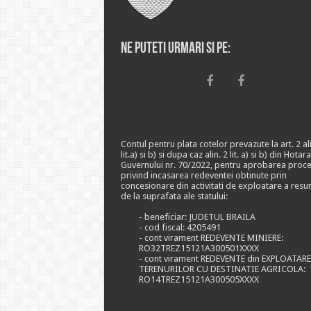
Ne puteti urmari si pe:
Contul pentru plata cotelor prevazute la art. 2 ali
lit.a) si b) si dupa caz alin. 2 lit. a) si b) din Hotar
Guvernului nr. 70/2022, pentru aprobarea proce
privind incasarea redeventei obtinute prin
concesionare din activitati de exploatare a resu
de la suprafata ale statului:
- beneficiar: JUDETUL BRAILA
- cod fiscal: 4205491
- cont virament REDEVENTE MINIERE:
RO32TREZ15121A300501XXXX
- cont virament REDEVENTE din EXPLOATAR
TERENURILOR CU DESTINATIE AGRICOLA:
RO14TREZ15121A300505XXXX