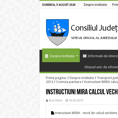
Despre institutie
Pri
DUMINICA, 9 AUGUST 2026
Despre institutie
Informatii de intere
Ghișeul unic de eficie
Prima pagina
/
Despre institutie
/
Transport jud
2012
/
Comisia paritara
/
Instructiuni MIRA calc
Instructiuni MIRA calcul vech
Rica Petre
16.03.2010
instructiuni MIRA - mod de calcul vechime