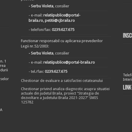
- Serbu Violeta
, consilier
- e-mail:
relatiipublice@portal-
braila.ro, petitii@cjbraila.ro
- telefon/fax:
0239.627.675
Insc
Functionar responsabil cu aplicarea prevederilor
Legii nr.52/2003:
- Serbu Violeta
, consilier
n. 1
- e-mail:
relatiipublice@portal-braila.ro
area
durii
- tel./fax:
0239.627.675
Telef
rselor
Inter
Chestionar de evaluare a satisfactiei cetateanului
Link
Chestionar privind analiza diagnostic asupra situatiei
actuale din judetul Braila, proiect "Strategia de
dezvoltare a Judetului Braila 2021-2027" SMIS
125782
EA