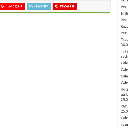
Hota
Google +
LinkedIn
Pinterest
Vech
Inst
Rezu
Rezu
Rezu
Tras
30.0
Tras
sedi
Cale
Cale
Cale
Cale
Hota
atri
25.0
Rezu
25.0
Cale
rezu