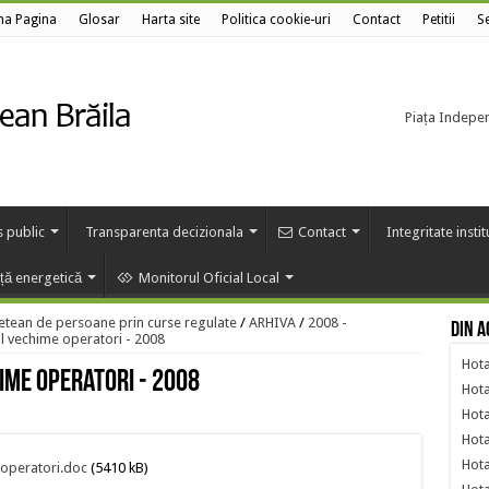
ma Pagina
Glosar
Harta site
Politica cookie-uri
Contact
Petitii
Se
Piața Independ
s public
Transparenta decizionala
Contact
Integritate insti
nță energetică
Monitorul Oficial Local
etean de persoane prin curse regulate
/
ARHIVA
/
2008 -
Din a
ul vechime operatori - 2008
Hota
ime operatori - 2008
Hota
Hota
Hota
Hota
 operatori.doc
(5410 kB)