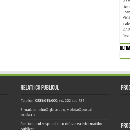
tras
Hota
lice
Vars
Cale
27.0
Rezu
Ultim
Relații cu publicul
Prog
Telefon:
0239.619.600
, int. 202 sau 231
E-mail:
consiliu@cjbraila.ro
,
violeta@portal-
braila.ro
Functionarul resposabil cu difuzarea informatiilor
Pro
publice: