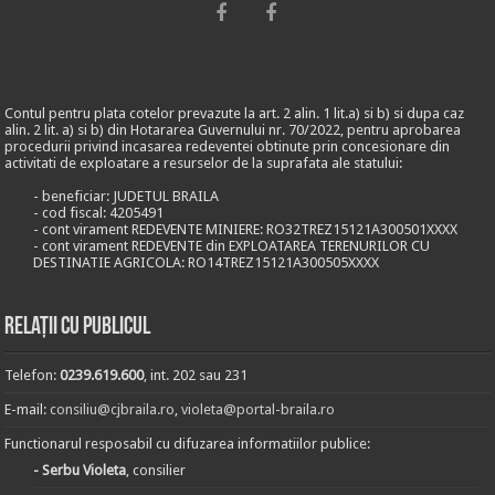
Contul pentru plata cotelor prevazute la art. 2 alin. 1 lit.a) si b) si dupa caz
alin. 2 lit. a) si b) din Hotararea Guvernului nr. 70/2022, pentru aprobarea
procedurii privind incasarea redeventei obtinute prin concesionare din
activitati de exploatare a resurselor de la suprafata ale statului:
- beneficiar: JUDETUL BRAILA
- cod fiscal: 4205491
- cont virament REDEVENTE MINIERE: RO32TREZ15121A300501XXXX
- cont virament REDEVENTE din EXPLOATAREA TERENURILOR CU
DESTINATIE AGRICOLA: RO14TREZ15121A300505XXXX
Relații cu publicul
Telefon:
0239.619.600
, int. 202 sau 231
E-mail:
consiliu@cjbraila.ro
,
violeta@portal-braila.ro
Functionarul resposabil cu difuzarea informatiilor publice:
- Serbu Violeta
, consilier