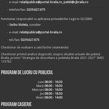
- e-mail:
relatiipublice@portal-braila.ro, petitii@cjbraila.ro
- telefon/fax:
0239.627.675
Functionar responsabil cu aplicarea prevederilor Legii nr.52/2003:
- Serbu Violeta
, consilier
- e-mail:
relatiipublice@portal-braila.ro
- tel./fax:
0239.627.675
Chestionar de evaluare a satisfactiei cetateanului
Chestionar privind analiza diagnostic asupra situatiei actuale din judetul
Braila, proiect "Strategia de dezvoltare a Judetului Braila 2021-2027" SMIS
125782
Program de lucru cu publicul
Luni:
08:00 - 16:30
Marți:
08:00 - 16:30
Miercuri:
08:00 - 16:30
Joi:
08:00 - 18:30
Vineri:
08:00 - 14:00
Program casierie