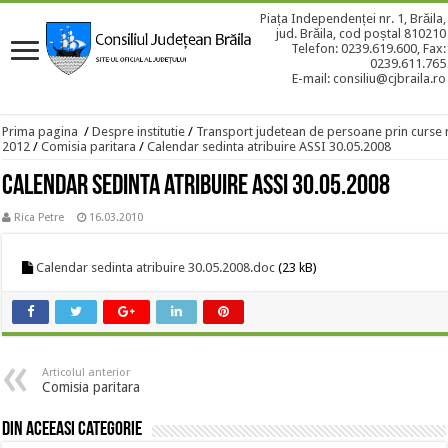
Piața Independenței nr. 1, Brăila,
jud. Brăila, cod poștal 810210
Telefon: 0239.619.600, Fax:
0239.611.765
E-mail: consiliu@cjbraila.ro
Prima pagina
/
Despre institutie
/
Transport judetean de persoane prin curse 
2012
/
Comisia paritara
/
Calendar sedinta atribuire ASSI 30.05.2008
Calendar sedinta atribuire ASSI 30.05.2008
Rica Petre
16.03.2010
Calendar sedinta atribuire 30.05.2008.doc
(23 kB)
Articolul anterior
Comisia paritara
Din aceeasi categorie