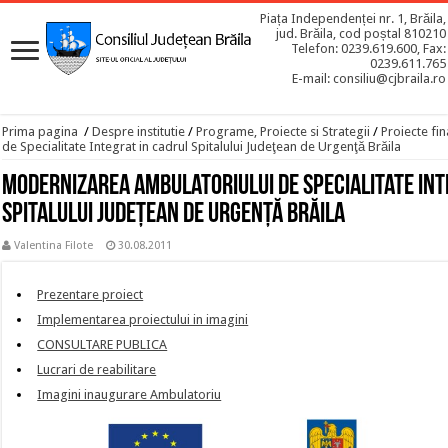
Piața Independenței nr. 1, Brăila,
jud. Brăila, cod poștal 810210
Telefon: 0239.619.600, Fax:
0239.611.765
E-mail: consiliu@cjbraila.ro
Prima pagina
/
Despre institutie
/
Programe, Proiecte si Strategii
/
Proiecte fin
de Specialitate Integrat in cadrul Spitalului Judeţean de Urgenţă Brăila
Modernizarea Ambulatoriului de Specialitate Int
Spitalului Judeţean de Urgenţă Brăila
Valentina Filote
30.08.2011
Prezentare proiect
Implementarea proiectului in imagini
CONSULTARE PUBLICA
Lucrari de reabilitare
Imagini inaugurare Ambulatoriu