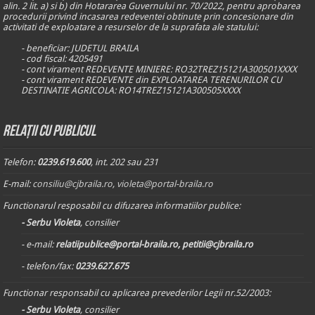
alin. 2 lit. a) si b) din Hotararea Guvernului nr. 70/2022, pentru aprobarea
procedurii privind incasarea redeventei obtinute prin concesionare din
activitati de exploatare a resurselor de la suprafata ale statului:
- beneficiar: JUDETUL BRAILA
- cod fiscal: 4205491
- cont virament REDEVENTE MINIERE: RO32TREZ15121A300501XXXX
- cont virament REDEVENTE din EXPLOATAREA TERENURILOR CU
DESTINATIE AGRICOLA: RO14TREZ15121A300505XXXX
Relații cu publicul
Telefon:
0239.619.600
, int. 202 sau 231
E-mail:
consiliu@cjbraila.ro
,
violeta@portal-braila.ro
Functionarul resposabil cu difuzarea informatiilor publice:
- Serbu Violeta
, consilier
- e-mail:
relatiipublice@portal-braila.ro, petitii@cjbraila.ro
- telefon/fax:
0239.627.675
Functionar responsabil cu aplicarea prevederilor Legii nr.52/2003:
- Serbu Violeta
, consilier