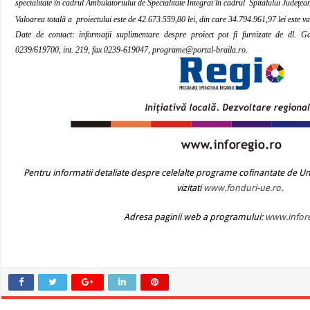
specialitate în cadrul Ambulatoriului de Specialitate Integrat în cadrul
Spitalului Judeţea
Valoarea totală a
proiectului este de 42.673.559,80 lei, din care 34.794.961,97 lei este 
Date de contact: i
nformaţii suplimentare despre proiect pot fi furnizate de dl. 
0239/619700, int. 219, fax 0239-619047,
programe@portal
-braila.ro.
Pentru informatii detaliate despre celelalte programe cofinantate de U
vizitati
www.fonduri-ue.ro
.
Adresa paginii web a programului:
www.infore