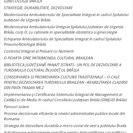
GINECOLOGIE BRĂILA
STRATEGIE, DURABILITATE, DEZVOLTARE
Modernizarea Ambulatoriului de Specialitate Integrat in cadrul Spitalului
Judeţean de Urgenţă Brăila
Modernizarea Ambulatoriului Integrat Spitalului Judetean de Urgenta
Brăila, corp D, cu cabinete in specialitatile obstetrica si ginecologie
Echiparea Ambulatoriului de Specialitate Integrat în cadrul Spitalului
Pneumoftiziologie Brăila
Controlul Integrat al Poluarii cu Nutrienti
O POARTA SPRE PATRIMONIUL CULTURAL BRAILEAN
BIBLIOTECA JUDEŢEANĂ PANAIT ISTRATI– UN POL DE DEZVOLTARE A
TURISMULUI CULTURAL ÎN JUDEŢUL BRĂILA
CONSERVAREA SI PROMOVAREA CULTURII TRADITIONALE – O CALE
PENTRU DEZVOLTAREA TURISMULUI BRAILEAN –REABILITAREA CLADIRII
DIN PIATA TRAIAN NR.2
Implementarea şi Certificarea Sistemului Integrat de Management al
Calităţii şi de Mediu în cadrul Consiliului Judeţean Brăila (SIMJUD Brăila)
Panouri solare
Procese decizionale eficiente la nivelul administratiei publice locale din
Romania
Strategia de dezvoltare durabila a micro-zonei de vest a judetului Braila
Achiziţionare echipamente specifice pentru îmbunătăţirea capacităţii şi