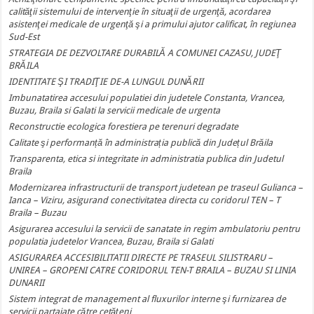
calităţii sistemului de intervenţie în situaţii de urgenţă, acordarea
asistenţei medicale de urgenţă şi a primului ajutor calificat, în regiunea
Sud-Est
STRATEGIA DE DEZVOLTARE DURABILĂ A COMUNEI CAZASU, JUDEŢ
BRĂILA
IDENTITATE ŞI TRADIŢIE DE-A LUNGUL DUNĂRII
Imbunatatirea accesului populatiei din judetele Constanta, Vrancea,
Buzau, Braila si Galati la servicii medicale de urgenta
Reconstructie ecologica forestiera pe terenuri degradate
Calitate şi performanță în administrația publică din Județul Brăila
Transparenta, etica si integritate in administratia publica din Judetul
Braila
Modernizarea infrastructurii de transport judetean pe traseul Gulianca –
Ianca – Viziru, asigurand conectivitatea directa cu coridorul TEN – T
Braila – Buzau
Asigurarea accesului la servicii de sanatate in regim ambulatoriu pentru
populatia judetelor Vrancea, Buzau, Braila si Galati
ASIGURAREA ACCESIBILITATII DIRECTE PE TRASEUL SILISTRARU –
UNIREA – GROPENI CATRE CORIDORUL TEN-T BRAILA – BUZAU SI LINIA
DUNARII
Sistem integrat de management al fluxurilor interne şi furnizarea de
servicii partajate către cetăţeni