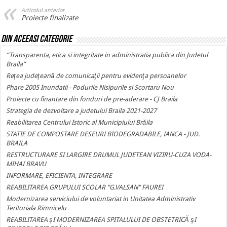
Articolul anterior
Proiecte finalizate
Din aceeasi categorie
“Transparenta, etica si integritate in administratia publica din Judetul
Braila”
Reţea judeţeană de comunicaţii pentru evidenţa persoanelor
Phare 2005 Inundatii - Podurile Nisipurile si Scortaru Nou
Proiecte cu finantare din fonduri de pre-aderare - CJ Braila
Strategia de dezvoltare a judetului Braila 2021-2027
Reabilitarea Centrului Istoric al Municipiului Brăila
STATIE DE COMPOSTARE DESEURI BIODEGRADABILE, IANCA - JUD.
BRAILA
RESTRUCTURARE SI LARGIRE DRUMUL JUDETEAN VIZIRU-CUZA VODA-
MIHAI BRAVU
INFORMARE, EFICIENTA, INTEGRARE
REABILITAREA GRUPULUI SCOLAR "G.VALSAN" FAUREI
Modernizarea serviciului de voluntariat in Unitatea Administrativ
Teritoriala Rimnicelu
REABILITAREA şI MODERNIZAREA SPITALULUI DE OBSTETRICĂ şI