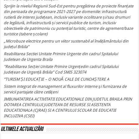
Sprijin la nivelul Regiunii Sud-Est pentru pregătirea de proiecte finanțate
din perioada de programare 2021-2027 pe domeniile: infrastructură
rutieră de interes județean, inclusiv variante ocolitoare și/sau drumuri
de legătură, infrastructură și servicii publice de turism, inclusiv
obiectivele de patrimoniu cu potențial turistic, centre de agrement/baze
turistice (tabere școlare)
„Microbuze electrice pentru un viitor sustenabil al învățământului din
județul Brăila”
Reabilitarea Sectiei Unitate Primire Urgente din cadrul Spitalului
Judetean de Urgenta Braila
"Reabilitarea Secției Unitate Primire Urgențedin cadrul Spitalului
Județean de Urgență Brăila” Cod SMIS 323074
”TURISM ȘI EDUCAȚIE – O NOUĂ CALE DE CUNOAȘTERE A
Sistem integrat de management al fluxurilor interne şi furnizarea de
servicii partajate către cetăţeni
IMBUNATATIREA ACTIVITATII EDUCATIONALE DIN JUDETUL BRAILA PRIN
DOTAREA CENTRULUI JUDETEAN DE RESURSE SI ASISTENTA
EDUCATIONALA (CJRAE) SI A CENTRULUI SCOLAR DE EDUCATIE
INCLUZIVA (CSEI)
Ultimele actualizări