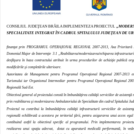
CONSILIUL JUDEŢEAN BRĂILA IMPLEMENTEZA PROIECTUL
„MODERN
SPECIALITATE INTEGRAT ÎN CADRUL SPITALULUI JUDEŢEAN DE U
finanţat prin
PROGRAMUL OPERA|IONAL REGIONAL 2007-2013, Axa Prioritară 3 – Î
Domeniul Major de Intervenţie
3.1 „Reabilitarea/modernizarea/echiparea infrastructurii
desfăşura în baza contractului atribuit în urma procedurilor de achiziţie publică o
modificările şi completările ulterioare.
Autoritatea de Management pentru Programul Operaţional Regional 2007-2013 este
Turismului iar Organismul Intermediar pentru Programul Operaţional Regional 20
Regională Sud-Est.
Obiectivul general
al proiectului constă în îmbunătăţirea calităţii serviciilor de asistenţă
prin reabilitarea şi modernizarea
Ambulatoriului de Specialitate din cadrul Spitalului Ju
Proiectul va contribui la îmbunătăţirea calităţii infrastructurii serviciilor de asisten
regională echilibrată a acestora pe teritoriul ţării, pentru asigurarea unui acces egal 
contibuind astfel la obiectivul specific al programului.
Prin implementarea proiectu
realizarea unui spaţiu adecvat,
dotat cu aparatură medicală performantă, în vedere