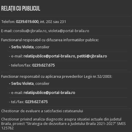
Relații cu publicul
Telefon:
0239.619.600
, int. 202 sau 231
E-mail:
consiliu@cjbraila.ro
,
violeta@portal-braila.ro
Functionarul resposabil cu difuzarea informatiilor publice:
- Serbu Violeta
, consilier
- e-mail:
relatiipublice@portal-braila.ro, petitii@cjbraila.ro
- telefon/fax:
0239.627.675
Functionar responsabil cu aplicarea prevederilor Legii nr.52/2003:
- Serbu Violeta
, consilier
- e-mail:
relatiipublice@portal-braila.ro
- tel./fax:
0239.627.675
Chestionar de evaluare a satisfactiei cetateanului
Chestionar privind analiza diagnostic asupra situatiei actuale din judetul
Braila, proiect "Strategia de dezvoltare a Judetului Braila 2021-2027" SMIS
125782