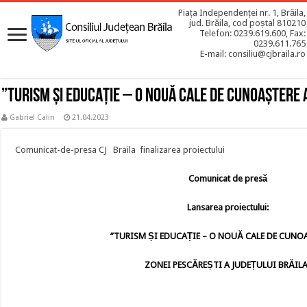
Piața Independenței nr. 1, Brăila,
jud. Brăila, cod poștal 810210
Telefon: 0239.619.600, Fax:
0239.611.765
E-mail: consiliu@cjbraila.ro
”TURISM ȘI EDUCAȚIE – O NOUĂ CALE DE CUNOAȘTERE 
Gabriel Calin
21.04.2023
Comunicat-de-presa CJ Braila finalizarea proiectului
Comunicat
de pres
ă
Lansarea proiectului:
”TURISM ȘI EDUCAȚIE – O NOUĂ CALE DE CUNO
ZONEI PESCĂREȘTI A JUDEȚULUI BRĂILA