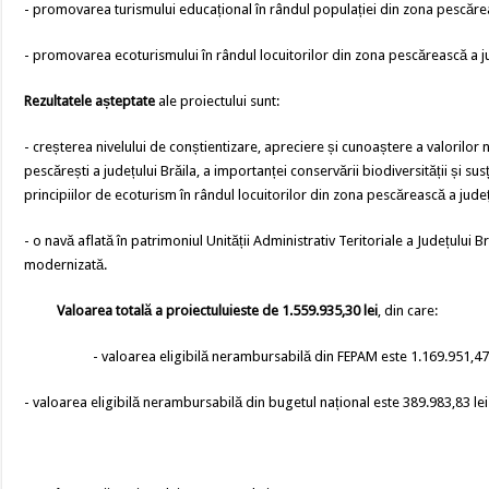
- promovarea turismului educațional în rândul populației din zona pescărea
- promovarea ecoturismului în rândul locuitorilor din zona pescărească a ju
Rezultatele așteptate
ale proiectului sunt:
- creșterea nivelului de conștientizare, apreciere și cunoaștere a valorilor n
pescărești a județului Brăila, a importanței conservării biodiversității și susț
principiilor de ecoturism în rândul locuitorilor din zona pescărească a județ
- o navă aflată în patrimoniul Unității Administrativ Teritoriale a Județului B
modernizată.
Valoarea totală a proiectuluieste de 1.559.935,30 lei
, din care:
- valoarea eligibilă nerambursabilă din FEPAM este 1.169.951,47 l
- valoarea eligibilă nerambursabilă din bugetul național este 389.983,83 lei