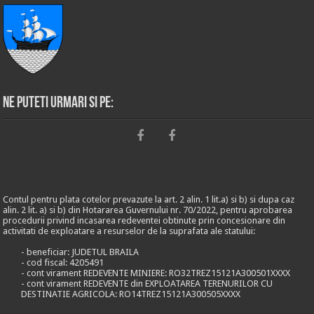
Ne puteti urmari si pe:
Contul pentru plata cotelor prevazute la art. 2 alin. 1 lit.a) si b) si dupa caz
alin. 2 lit. a) si b) din Hotararea Guvernului nr. 70/2022, pentru aprobarea
procedurii privind incasarea redeventei obtinute prin concesionare din
activitati de exploatare a resurselor de la suprafata ale statului:
- beneficiar: JUDETUL BRAILA
- cod fiscal: 4205491
- cont virament REDEVENTE MINIERE: RO32TREZ15121A300501XXXX
- cont virament REDEVENTE din EXPLOATAREA TERENURILOR CU
DESTINATIE AGRICOLA: RO14TREZ15121A300505XXXX