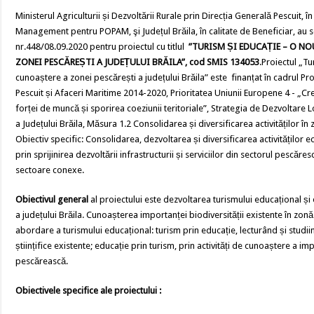
Ministerul Agriculturii și Dezvoltării Rurale prin Direcția Generală Pescuit, în
Management pentru POPAM, şi Județul Brăila, în calitate de Beneficiar, au 
nr.448/08.09.2020 pentru proiectul cu titlul
”TURISM ȘI EDUCAȚIE – O N
ZONEI PESCĂREȘTI A JUDEȚULUI BRĂILA”, cod SMIS 134053
.Proiectul „Tu
cunoaștere a zonei pescărești a județului Brăila” este finanțat în cadrul 
Pescuit și Afaceri Maritime 2014-2020, Prioritatea Uniunii Europene 4 - „C
forței de muncă și sporirea coeziunii teritoriale”, Strategia de Dezvoltare 
a Județului Brăila, Măsura 1.2 Consolidarea și diversificarea activităților în
Obiectiv specific: Consolidarea, dezvoltarea și diversificarea activitățilo
prin sprijinirea dezvoltării infrastructurii și serviciilor din sectorul pescăres
sectoare conexe.
Obiectivul general
al proiectului este dezvoltarea turismului educațional ș
a județului Brăila. Cunoașterea importanței biodiversității existente în zonă
abordare a turismului educațional: turism prin educație, lecturând și studi
științifice existente; educație prin turism, prin activități de cunoaștere a im
pescărească.
Obiectivele specifice ale proiectului :