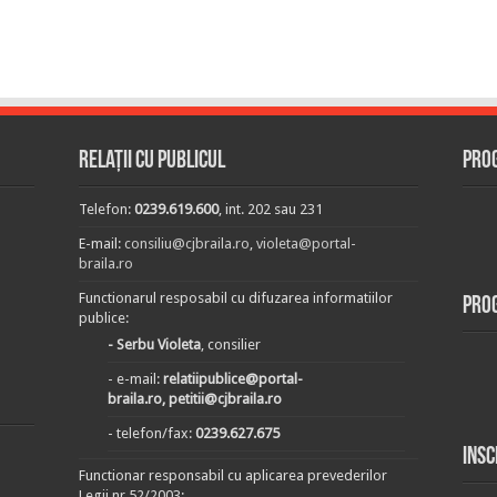
Relații cu publicul
Prog
Telefon:
0239.619.600
, int. 202 sau 231
E-mail:
consiliu@cjbraila.ro
,
violeta@portal-
braila.ro
Functionarul resposabil cu difuzarea informatiilor
Pro
publice:
- Serbu Violeta
, consilier
- e-mail:
relatiipublice@portal-
braila.ro, petitii@cjbraila.ro
- telefon/fax:
0239.627.675
Insc
Functionar responsabil cu aplicarea prevederilor
Legii nr.52/2003: