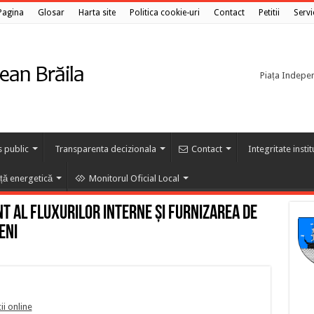
Pagina
Glosar
Harta site
Politica cookie-uri
Contact
Petitii
Servi
Piața Independ
s public
Transparenta decizionala
Contact
Integritate insti
nță energetică
Monitorul Oficial Local
 al fluxurilor interne şi furnizarea de
eni
ii online