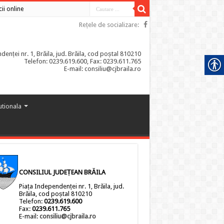
cii online
Rețele de socializare:
enței nr. 1, Brăila, jud. Brăila, cod poștal 810210
Telefon: 0239.619.600, Fax: 0239.611.765
E-mail: consiliu@cjbraila.ro
tutionala
CONSILIUL JUDEȚEAN BRĂILA
Piața Independenței nr. 1, Brăila, jud.
Brăila, cod poștal 810210
Telefon:
0239.619.600
Fax:
0239.611.765
E-mail:
consiliu@cjbraila.ro