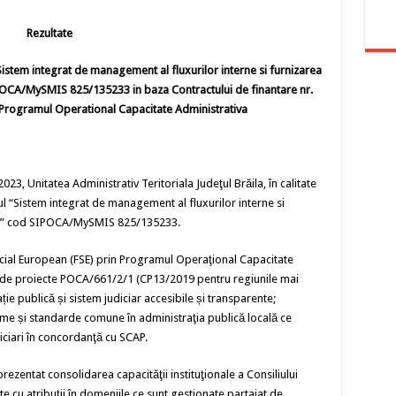
Rezultate
Sistem integrat de management al fluxurilor interne si furnizarea
SIPOCA/MySMIS 825/135233 in baza Contractului de finantare nr.
n Programul Operational Capacitate Administrativa
Unitatea Administrativ Teritoriala Judeţul Brăila, în calitate
lul “Sistem integrat de management al fluxurilor interne si
teni” cod SIPOCA/MySMIS 825/135233.
al European (FSE) prin Programul Operaţional Capacitate
 de proiecte POCA/661/2/1 (CP13/2019 pentru regiunile mai
ție publică și sistem judiciar accesibile și transparente;
teme și standarde comune în administraţia publică locală ce
ciari în concordanţă cu SCAP.
prezentat consolidarea capacităţii instituţionale a Consiliului
te cu atribuţii în domeniile ce sunt gestionate partajat de