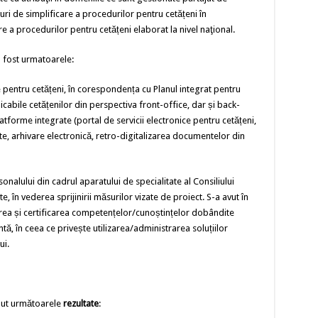
ri de simplificare a procedurilor pentru cetățeni în
e a procedurilor pentru cetățeni elaborat la nivel naţional.
u fost urmatoarele:
pentru cetățeni, în corespondența cu Planul integrat pentru
icabile cetățenilor din perspectiva front-office, dar și back-
atforme integrate (portal de servicii electronice pentru cetățeni,
 arhivare electronică, retro-digitalizarea documentelor din
sonalului din cadrul aparatului de specialitate al Consiliului
e, în vederea sprijinirii măsurilor vizate de proiect. S-a avut în
rea și certificarea competențelor/cunoștințelor dobândite
ă, în ceea ce privește utilizarea/administrarea soluțiilor
ui.
inut următoarele
rezultate
: