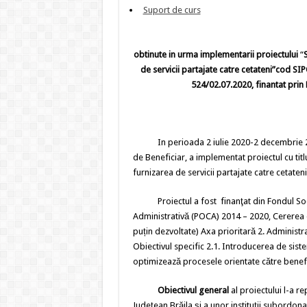
Suport de curs
obtinute in urma implementarii proiectului
“
de servicii partajate catre cetateni”cod 
524/02.07.2020, finantat pri
In perioada 2 iulie 2020-2 decembrie 2023, 
de Beneficiar, a implementat proiectul cu tit
furnizarea de servicii partajate catre ceta
Proiectul a fost finanţat din Fondul Soci
Administrativă (POCA) 2014 – 2020, Cererea
puțin dezvoltate) Axa prioritară 2. Administra
Obiectivul specific 2.1. Introducerea de sis
optimizează procesele orientate către benefi
Obiectivul general
al proiectului l-a re
Județean Brăila și a unor instituţii subordona