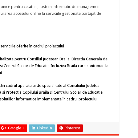
ctronice pentru cetateni, sistem informatic de management
rarea accesului online la serviciile gestionate partajat de
serviciile oferite în cadrul proiectului
alizate pentru Consiliul Judetean Braila, Directia Generala de
 si Centrul
Scolar de Educatie Incluziva Braila care contribuie la
at
in cadrul aparatului de specialitate al Consiliului Judetean
 si Protectia Copilului Braila si Centrului Scolar de Educatie
a soluțiilor informatice implementate în cadrul proiectului
Google +
LinkedIn
Pinterest