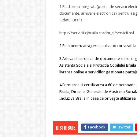
1.Platforma integrata(portal de servicii ele
documente, arhivare electronica) pentru asigu
Judetul Braila
https://servicii.cjbraila.ro/dm_cj/servicii.nsf
2.Plan pentru atragerea utilizatorilor vizați la 
3.Arhiva electronica de documente retro-digit
Asistenta Sociala si Protectia Copilului Braila
livrarea online a serviciilor gestionate partaj
4.Formarea si certificarea a 60 de persoane d
Braila, Directiei Generale de Asistenta Sociala
Incluziva Braila în ceea ce privește utilizare
Facebook
Twitter
Distribuie