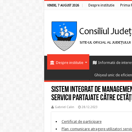
Despre institutie
Prima 
VINERI, 7 AUGUST 2026
Despre institutie
Informatii de intere
Ghișeul unic de eficie
Sistem integrat de management
servicii partajate către cetăţ
Gabriel Calin
28.12.2023
Certificat de participare
Plan_comunicare atragere utilizatori servic