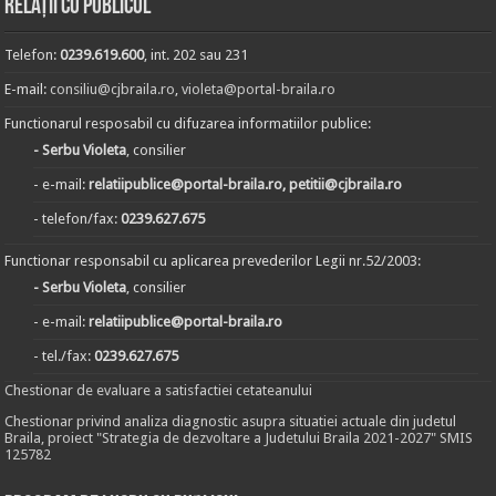
Relații cu publicul
Telefon:
0239.619.600
, int. 202 sau 231
E-mail:
consiliu@cjbraila.ro
,
violeta@portal-braila.ro
Functionarul resposabil cu difuzarea informatiilor publice:
- Serbu Violeta
, consilier
- e-mail:
relatiipublice@portal-braila.ro, petitii@cjbraila.ro
- telefon/fax:
0239.627.675
Functionar responsabil cu aplicarea prevederilor Legii nr.52/2003:
- Serbu Violeta
, consilier
- e-mail:
relatiipublice@portal-braila.ro
- tel./fax:
0239.627.675
Chestionar de evaluare a satisfactiei cetateanului
Chestionar privind analiza diagnostic asupra situatiei actuale din judetul
Braila, proiect "Strategia de dezvoltare a Judetului Braila 2021-2027" SMIS
125782