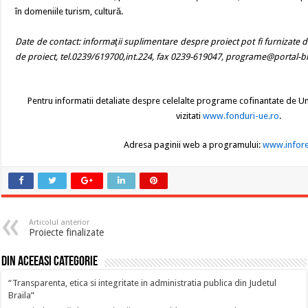
în domeniile turism, cultură.
Date de contact: informaţii suplimentare despre proiect pot fi furnizat
de proiect, tel.0239/619700,int.224, fax 0239-619047, programe@portal-br
Pentru informatii detaliate despre celelalte programe cofinantate de U
vizitati
www.fonduri-ue.ro
.
Adresa paginii web a programului:
www.infore
Articolul anterior
Proiecte finalizate
Din aceeasi categorie
“Transparenta, etica si integritate in administratia publica din Judetul
Braila”