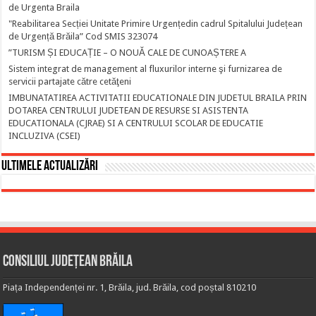
de Urgenta Braila
"Reabilitarea Secției Unitate Primire Urgențedin cadrul Spitalului Județean
de Urgență Brăila” Cod SMIS 323074
”TURISM ȘI EDUCAȚIE – O NOUĂ CALE DE CUNOAȘTERE A
Sistem integrat de management al fluxurilor interne şi furnizarea de
servicii partajate către cetăţeni
IMBUNATATIREA ACTIVITATII EDUCATIONALE DIN JUDETUL BRAILA PRIN
DOTAREA CENTRULUI JUDETEAN DE RESURSE SI ASISTENTA
EDUCATIONALA (CJRAE) SI A CENTRULUI SCOLAR DE EDUCATIE
INCLUZIVA (CSEI)
Ultimele actualizări
Consiliul Județean Brăila
Piața Independenței nr. 1, Brăila, jud. Brăila, cod poștal 810210