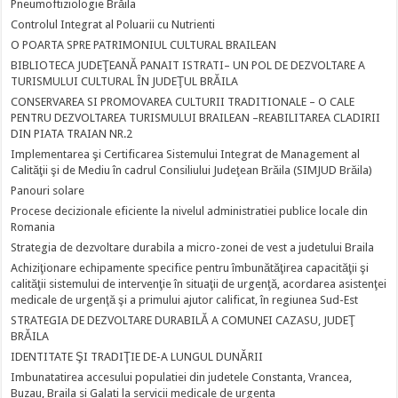
Pneumoftiziologie Brăila
Controlul Integrat al Poluarii cu Nutrienti
O POARTA SPRE PATRIMONIUL CULTURAL BRAILEAN
BIBLIOTECA JUDEŢEANĂ PANAIT ISTRATI– UN POL DE DEZVOLTARE A
TURISMULUI CULTURAL ÎN JUDEŢUL BRĂILA
CONSERVAREA SI PROMOVAREA CULTURII TRADITIONALE – O CALE
PENTRU DEZVOLTAREA TURISMULUI BRAILEAN –REABILITAREA CLADIRII
DIN PIATA TRAIAN NR.2
Implementarea şi Certificarea Sistemului Integrat de Management al
Calităţii şi de Mediu în cadrul Consiliului Judeţean Brăila (SIMJUD Brăila)
Panouri solare
Procese decizionale eficiente la nivelul administratiei publice locale din
Romania
Strategia de dezvoltare durabila a micro-zonei de vest a judetului Braila
Achiziţionare echipamente specifice pentru îmbunătăţirea capacităţii şi
calităţii sistemului de intervenţie în situaţii de urgenţă, acordarea asistenţei
medicale de urgenţă şi a primului ajutor calificat, în regiunea Sud-Est
STRATEGIA DE DEZVOLTARE DURABILĂ A COMUNEI CAZASU, JUDEŢ
BRĂILA
IDENTITATE ŞI TRADIŢIE DE-A LUNGUL DUNĂRII
Imbunatatirea accesului populatiei din judetele Constanta, Vrancea,
Buzau, Braila si Galati la servicii medicale de urgenta