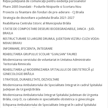
Reţea judeţeană de comunicaţii pentru evidenţa persoanelor
Phare 2005 Inundatii - Podurile Nisipurile si Scortaru Nou
Proiecte cu finantare din fonduri de pre-aderare - CJ Braila
Strategia de dezvoltare a judetului Braila 2021-2027
Reabilitarea Centrului Istoric al Municipiului Brăila
STATIE DE COMPOSTARE DESEURI BIODEGRADABILE, IANCA - JUD.
BRAILA
RESTRUCTURARE SI LARGIRE DRUMUL JUDETEAN VIZIRU-CUZA VODA-
MIHAI BRAVU
INFORMARE, EFICIENTA, INTEGRARE
REABILITAREA GRUPULUI SCOLAR "G.VALSAN" FAUREI
Modernizarea serviciului de voluntariat in Unitatea Administrativ
Teritoriala Rimnicelu
REABILITAREA şI MODERNIZAREA SPITALULUI DE OBSTETRICĂ şI
GINECOLOGIE BRĂILA
STRATEGIE, DURABILITATE, DEZVOLTARE
Modernizarea Ambulatoriului de Specialitate Integrat in cadrul Spitalului
Judeţean de Urgenţă Brăila
Modernizarea Ambulatoriului Integrat Spitalului Judetean de Urgenta
Brăila, corp D, cu cabinete in specialitatile obstetrica si ginecologie
Echiparea Ambulatoriului de Specialitate Integrat în cadrul Spitalului