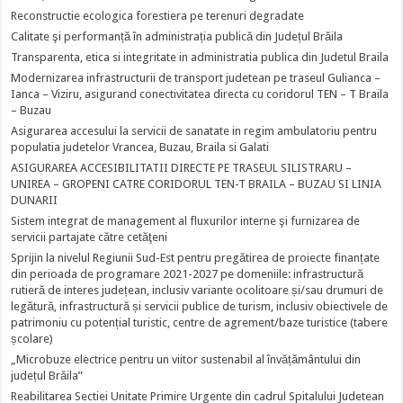
Reconstructie ecologica forestiera pe terenuri degradate
Calitate şi performanță în administrația publică din Județul Brăila
Transparenta, etica si integritate in administratia publica din Judetul Braila
Modernizarea infrastructurii de transport judetean pe traseul Gulianca –
Ianca – Viziru, asigurand conectivitatea directa cu coridorul TEN – T Braila
– Buzau
Asigurarea accesului la servicii de sanatate in regim ambulatoriu pentru
populatia judetelor Vrancea, Buzau, Braila si Galati
ASIGURAREA ACCESIBILITATII DIRECTE PE TRASEUL SILISTRARU –
UNIREA – GROPENI CATRE CORIDORUL TEN-T BRAILA – BUZAU SI LINIA
DUNARII
Sistem integrat de management al fluxurilor interne şi furnizarea de
servicii partajate către cetăţeni
Sprijin la nivelul Regiunii Sud-Est pentru pregătirea de proiecte finanțate
din perioada de programare 2021-2027 pe domeniile: infrastructură
rutieră de interes județean, inclusiv variante ocolitoare și/sau drumuri de
legătură, infrastructură și servicii publice de turism, inclusiv obiectivele de
patrimoniu cu potențial turistic, centre de agrement/baze turistice (tabere
școlare)
„Microbuze electrice pentru un viitor sustenabil al învățământului din
județul Brăila”
Reabilitarea Sectiei Unitate Primire Urgente din cadrul Spitalului Judetean