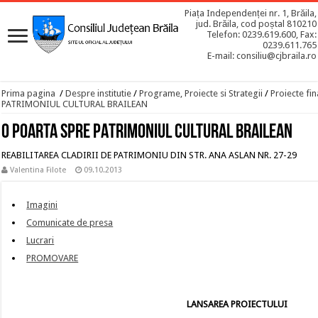
Piața Independenței nr. 1, Brăila,
jud. Brăila, cod poștal 810210
Telefon: 0239.619.600, Fax:
0239.611.765
E-mail: consiliu@cjbraila.ro
Prima pagina
/
Despre institutie
/
Programe, Proiecte si Strategii
/
Proiecte fin
PATRIMONIUL CULTURAL BRAILEAN
O POARTA SPRE PATRIMONIUL CULTURAL BRAILEAN
REABILITAREA CLADIRII DE PATRIMONIU DIN STR. ANA ASLAN NR. 27-29
Valentina Filote
09.10.2013
Imagini
Comunicate de presa
Lucrari
PROMOVARE
LANSAREA PROIECTULUI