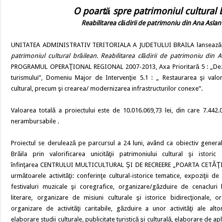
O poartă spre patrimoniul cultural 
Reabilitarea clădirii de patrimoniu din Ana Aslan
UNITATEA ADMINISTRATIV TERITORIALA A JUDETULUI BRAILA lansează pr
patrimoniul cultural brăilean. Reabilitarea clădirii de patrimoniu din A
PROGRAMUL OPERAŢIONAL REGIONAL 2007-2013, Axa Prioritară 5 : „Dez
turismului”, Domeniu Major de Intervenţie 5.1 : „ Restaurarea şi valor
cultural, precum şi crearea/ modernizarea infrastructurilor conexe”.
Valoarea totală a proiectului este de 10.016.069,73 lei, din care 7.442.0
nerambursabile .
Proiectul se derulează pe parcursul a 24 luni, având ca obiectiv general
Brăila prin valorificarea unicităţii patrimoniului cultural şi istoric
înfinţarea CENTRULUI MULTICULTURAL ŞI DE RECREERE „POARTA CETĂŢII
următoarele activităţi: conferinţe cultural-istorice tematice, expoziţii d
festivaluri muzicale şi coregrafice, organizare/găzduire de cenacluri 
literare, organizare de misiuni culturale şi istorice bidirecţionale, or
organizare de activităţi caritabile, găzduire a unor activităţi ale altor 
elaborare studii culturale, publicitate turistică şi culturală, elaborare de ap