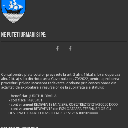
Ne puteti urmari si pe:
Contul pentru plata cotelor prevazute la art. 2 alin. 1 lit.a) si b) si dupa caz
alin. 2 lit. a) si b) din Hotararea Guvernului nr. 70/2022, pentru aprobarea
procedurii privind incasarea redeventei obtinute prin concesionare din
activitati de exploatare a resurselor de la suprafata ale statului:
- beneficiar: JUDETUL BRAILA
- cod fiscal: 4205491
- cont virament REDEVENTE MINIERE: RO32TREZ15121A300501XXXX
- cont virament REDEVENTE din EXPLOATAREA TERENURILOR CU
DESTINATIE AGRICOLA: RO14TREZ15121A300505XXXX