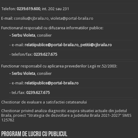
Telefon:
0239.619.600
, int. 202 sau 231
E-mail:
consiliu@cjbraila.ro
,
violeta@portal-braila.ro
Functionarul resposabil cu difuzarea informatiilor publice:
- Serbu Violeta
, consilier
- e-mail:
relatiipublice@portal-braila.ro, petitii@cjbraila.ro
- telefon/fax:
0239.627.675
Functionar responsabil cu aplicarea prevederilor Legii nr.52/2003:
- Serbu Violeta
, consilier
- e-mail:
relatiipublice@portal-braila.ro
- tel./fax:
0239.627.675
Chestionar de evaluare a satisfactiei cetateanului
Chestionar privind analiza diagnostic asupra situatiei actuale din judetul
Braila, proiect "Strategia de dezvoltare a Judetului Braila 2021-2027" SMIS
125782
Program de lucru cu publicul