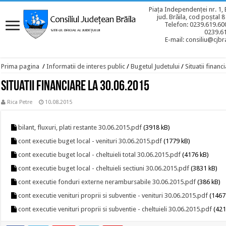
Piața Independenței nr. 1, 
jud. Brăila, cod poștal 
Telefon: 0239.619.600
0239.6
E-mail: consiliu@cjbra
Prima pagina
/
Informatii de interes public
/
Bugetul Judetului
/
Situatii financ
Situatii financiare la 30.06.2015
Rica Petre
10.08.2015
bilant, fluxuri, plati restante 30.06.2015.pdf
(3918 kB)
cont executie buget local - venituri 30.06.2015.pdf
(1779 kB)
cont executie buget local - cheltuieli total 30.06.2015.pdf
(4176 kB)
cont executie buget local - cheltuieli sectiuni 30.06.2015.pdf
(3831 kB)
cont executie fonduri externe nerambursabile 30.06.2015.pdf
(386 kB)
cont executie venituri proprii si subventie - venituri 30.06.2015.pdf
(1467
cont executie venituri proprii si subventie - cheltuieli 30.06.2015.pdf
(421