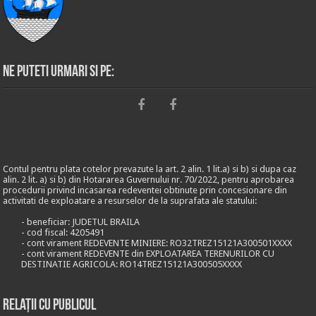
Ne puteti urmari si pe:
Contul pentru plata cotelor prevazute la art. 2 alin. 1 lit.a) si b) si dupa caz
alin. 2 lit. a) si b) din Hotararea Guvernului nr. 70/2022, pentru aprobarea
procedurii privind incasarea redeventei obtinute prin concesionare din
activitati de exploatare a resurselor de la suprafata ale statului:
- beneficiar: JUDETUL BRAILA
- cod fiscal: 4205491
- cont virament REDEVENTE MINIERE: RO32TREZ15121A300501XXXX
- cont virament REDEVENTE din EXPLOATAREA TERENURILOR CU
DESTINATIE AGRICOLA: RO14TREZ15121A300505XXXX
Relații cu publicul