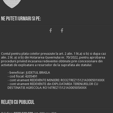
Ne puteti urmari si pe:
Contul pentru plata cotelor prevazute la art. 2 alin. 1 lit.a) si b) si dupa caz
alin. 2 lit. a) si b) din Hotararea Guvernului nr. 70/2022, pentru aprobarea
procedurii privind incasarea redeventei obtinute prin concesionare din
activitati de exploatare a resurselor de la suprafata ale statului:
- beneficiar: JUDETUL BRAILA
- cod fiscal: 4205491
- cont virament REDEVENTE MINIERE: RO32TREZ15121A300501XXXX
- cont virament REDEVENTE din EXPLOATAREA TERENURILOR CU
DESTINATIE AGRICOLA: RO14TREZ15121A300505XXXX
Relații cu publicul