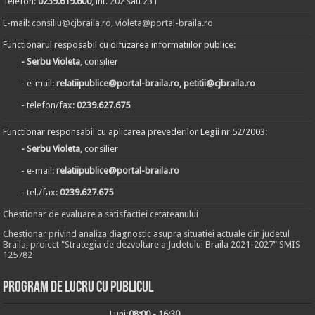
Telefon:
0239.619.600
, int. 202 sau 231
E-mail:
consiliu@cjbraila.ro
,
violeta@portal-braila.ro
Functionarul resposabil cu difuzarea informatiilor publice:
- Serbu Violeta
, consilier
- e-mail:
relatiipublice@portal-braila.ro, petitii@cjbraila.ro
- telefon/fax:
0239.627.675
Functionar responsabil cu aplicarea prevederilor Legii nr.52/2003:
- Serbu Violeta
, consilier
- e-mail:
relatiipublice@portal-braila.ro
- tel./fax:
0239.627.675
Chestionar de evaluare a satisfactiei cetateanului
Chestionar privind analiza diagnostic asupra situatiei actuale din judetul
Braila, proiect "Strategia de dezvoltare a Judetului Braila 2021-2027" SMIS
125782
Program de lucru cu publicul
Luni:
08:00 - 16:30