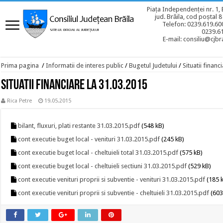
Piața Independenței nr. 1, 
jud. Brăila, cod poștal 
Telefon: 0239.619.600
0239.6
E-mail: consiliu@cjbra
Prima pagina
/
Informatii de interes public
/
Bugetul Judetului
/
Situatii financ
Situatii financiare la 31.03.2015
Rica Petre
19.05.2015
bilant, fluxuri, plati restante 31.03.2015.pdf
(548 kB)
cont executie buget local - venituri 31.03.2015.pdf
(245 kB)
cont executie buget local - cheltuieli total 31.03.2015.pdf
(575 kB)
cont executie buget local - cheltuieli sectiuni 31.03.2015.pdf
(529 kB)
cont executie venituri proprii si subventie - venituri 31.03.2015.pdf
(185 
cont executie venituri proprii si subventie - cheltuieli 31.03.2015.pdf
(603