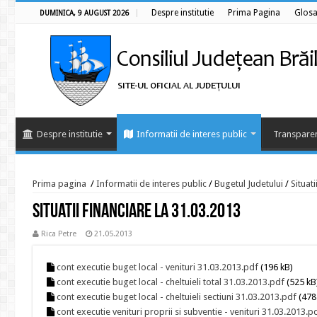
Despre institutie
Prima Pagina
Glosa
DUMINICA, 9 AUGUST 2026
Despre institutie
Informatii de interes public
Transparen
Prima pagina
/
Informatii de interes public
/
Bugetul Judetului
/
Situati
Situatii financiare la 31.03.2013
Rica Petre
21.05.2013
cont executie buget local - venituri 31.03.2013.pdf
(196 kB)
cont executie buget local - cheltuieli total 31.03.2013.pdf
(525 kB
cont executie buget local - cheltuieli sectiuni 31.03.2013.pdf
(478
cont executie venituri proprii si subventie - venituri 31.03.2013.p