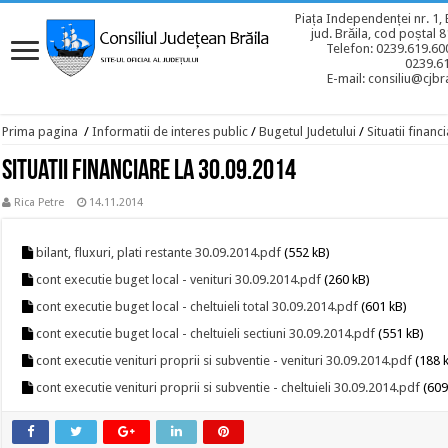
Piața Independenței nr. 1, 
jud. Brăila, cod poștal 
Telefon: 0239.619.600
0239.6
E-mail: consiliu@cjbra
Prima pagina
/
Informatii de interes public
/
Bugetul Judetului
/
Situatii financ
Situatii financiare la 30.09.2014
Rica Petre
14.11.2014
bilant, fluxuri, plati restante 30.09.2014.pdf
(552 kB)
cont executie buget local - venituri 30.09.2014.pdf
(260 kB)
cont executie buget local - cheltuieli total 30.09.2014.pdf
(601 kB)
cont executie buget local - cheltuieli sectiuni 30.09.2014.pdf
(551 kB)
cont executie venituri proprii si subventie - venituri 30.09.2014.pdf
(188 
cont executie venituri proprii si subventie - cheltuieli 30.09.2014.pdf
(609