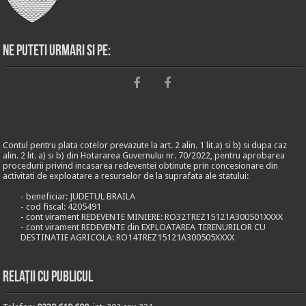
Ne puteti urmari si pe:
Contul pentru plata cotelor prevazute la art. 2 alin. 1 lit.a) si b) si dupa caz
alin. 2 lit. a) si b) din Hotararea Guvernului nr. 70/2022, pentru aprobarea
procedurii privind incasarea redeventei obtinute prin concesionare din
activitati de exploatare a resurselor de la suprafata ale statului:
- beneficiar: JUDETUL BRAILA
- cod fiscal: 4205491
- cont virament REDEVENTE MINIERE: RO32TREZ15121A300501XXXX
- cont virament REDEVENTE din EXPLOATAREA TERENURILOR CU
DESTINATIE AGRICOLA: RO14TREZ15121A300505XXXX
Relații cu publicul