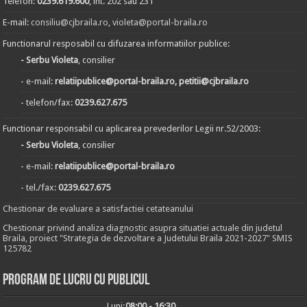
Telefon:
0239.619.600
, int. 202 sau 231
E-mail:
consiliu@cjbraila.ro
,
violeta@portal-braila.ro
Functionarul resposabil cu difuzarea informatiilor publice:
- Serbu Violeta
, consilier
- e-mail:
relatiipublice@portal-braila.ro, petitii@cjbraila.ro
- telefon/fax:
0239.627.675
Functionar responsabil cu aplicarea prevederilor Legii nr.52/2003:
- Serbu Violeta
, consilier
- e-mail:
relatiipublice@portal-braila.ro
- tel./fax:
0239.627.675
Chestionar de evaluare a satisfactiei cetateanului
Chestionar privind analiza diagnostic asupra situatiei actuale din judetul
Braila, proiect "Strategia de dezvoltare a Judetului Braila 2021-2027" SMIS
125782
Program de lucru cu publicul
Luni:
08:00 - 16:30