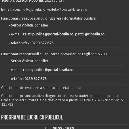
Telefon:
0239.619.600
, int. 202 sau 231
E-mail:
consiliu@cjbraila.ro
,
violeta@portal-braila.ro
Functionarul resposabil cu difuzarea informatiilor publice:
- Serbu Violeta
, consilier
- e-mail:
relatiipublice@portal-braila.ro, petitii@cjbraila.ro
- telefon/fax:
0239.627.675
Functionar responsabil cu aplicarea prevederilor Legii nr.52/2003:
- Serbu Violeta
, consilier
- e-mail:
relatiipublice@portal-braila.ro
- tel./fax:
0239.627.675
Chestionar de evaluare a satisfactiei cetateanului
Chestionar privind analiza diagnostic asupra situatiei actuale din judetul
Braila, proiect "Strategia de dezvoltare a Judetului Braila 2021-2027" SMIS
125782
Program de lucru cu publicul
Luni:
08:00 - 16:30