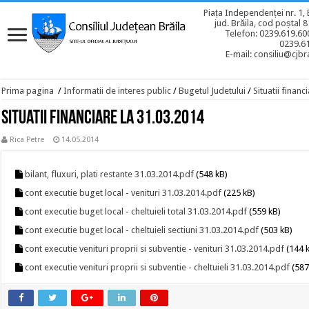
Piața Independenței nr. 1, 
jud. Brăila, cod poștal 
Telefon: 0239.619.600
0239.6
E-mail: consiliu@cjbra
Prima pagina
/
Informatii de interes public
/
Bugetul Judetului
/
Situatii financ
Situatii financiare la 31.03.2014
Rica Petre
14.05.2014
bilant, fluxuri, plati restante 31.03.2014.pdf
(548 kB)
cont executie buget local - venituri 31.03.2014.pdf
(225 kB)
cont executie buget local - cheltuieli total 31.03.2014.pdf
(559 kB)
cont executie buget local - cheltuieli sectiuni 31.03.2014.pdf
(503 kB)
cont executie venituri proprii si subventie - venituri 31.03.2014.pdf
(144 
cont executie venituri proprii si subventie - cheltuieli 31.03.2014.pdf
(587