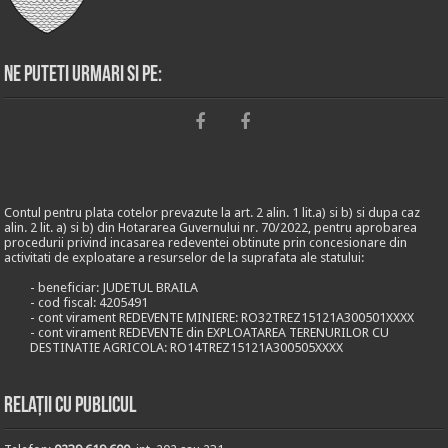
Ne puteti urmari si pe:
Contul pentru plata cotelor prevazute la art. 2 alin. 1 lit.a) si b) si dupa caz
alin. 2 lit. a) si b) din Hotararea Guvernului nr. 70/2022, pentru aprobarea
procedurii privind incasarea redeventei obtinute prin concesionare din
activitati de exploatare a resurselor de la suprafata ale statului:
- beneficiar: JUDETUL BRAILA
- cod fiscal: 4205491
- cont virament REDEVENTE MINIERE: RO32TREZ15121A300501XXXX
- cont virament REDEVENTE din EXPLOATAREA TERENURILOR CU
DESTINATIE AGRICOLA: RO14TREZ15121A300505XXXX
Relații cu publicul