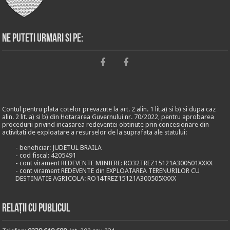
Ne puteti urmari si pe:
Contul pentru plata cotelor prevazute la art. 2 alin. 1 lit.a) si b) si dupa caz
alin. 2 lit. a) si b) din Hotararea Guvernului nr. 70/2022, pentru aprobarea
procedurii privind incasarea redeventei obtinute prin concesionare din
activitati de exploatare a resurselor de la suprafata ale statului:
- beneficiar: JUDETUL BRAILA
- cod fiscal: 4205491
- cont virament REDEVENTE MINIERE: RO32TREZ15121A300501XXXX
- cont virament REDEVENTE din EXPLOATAREA TERENURILOR CU
DESTINATIE AGRICOLA: RO14TREZ15121A300505XXXX
Relații cu publicul