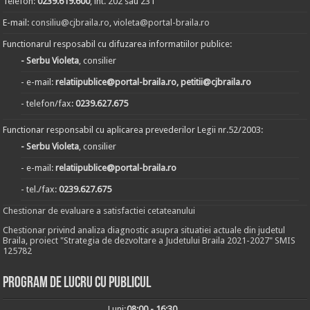
Telefon:
0239.619.600
, int. 202 sau 231
E-mail:
consiliu@cjbraila.ro
,
violeta@portal-braila.ro
Functionarul resposabil cu difuzarea informatiilor publice:
- Serbu Violeta
, consilier
- e-mail:
relatiipublice@portal-braila.ro, petitii@cjbraila.ro
- telefon/fax:
0239.627.675
Functionar responsabil cu aplicarea prevederilor Legii nr.52/2003:
- Serbu Violeta
, consilier
- e-mail:
relatiipublice@portal-braila.ro
- tel./fax:
0239.627.675
Chestionar de evaluare a satisfactiei cetateanului
Chestionar privind analiza diagnostic asupra situatiei actuale din judetul
Braila, proiect "Strategia de dezvoltare a Judetului Braila 2021-2027" SMIS
125782
Program de lucru cu publicul
Luni:
08:00 - 16:30