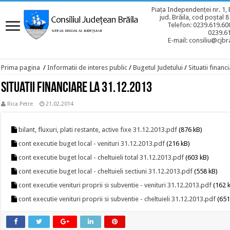
Piața Independenței nr. 1, 
jud. Brăila, cod poștal 
Telefon: 0239.619.600
0239.6
E-mail: consiliu@cjbra
Prima pagina
/
Informatii de interes public
/
Bugetul Judetului
/
Situatii financ
Situatii financiare la 31.12.2013
Rica Petre
21.02.2014
bilant, fluxuri, plati restante, active fixe 31.12.2013.pdf
(876 kB)
cont executie buget local - venituri 31.12.2013.pdf
(216 kB)
cont executie buget local - cheltuieli total 31.12.2013.pdf
(603 kB)
cont executie buget local - cheltuieli sectiuni 31.12.2013.pdf
(558 kB)
cont executie venituri proprii si subventie - venituri 31.12.2013.pdf
(162 
cont executie venituri proprii si subventie - cheltuieli 31.12.2013.pdf
(651