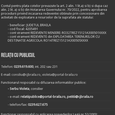
Contul pentru plata cotelor prevazute la art. 2 alin. 1 lit.a) si b) si dupa caz
alin. 2 lit. a) si b) din Hotararea Guvernului nr. 70/2022, pentru aprobarea
procedurii privind incasarea redeventei obtinute prin concesionare din
activitati de exploatare a resurselor de la suprafata ale statului:
- beneficiar: JUDETUL BRAILA
- cod fiscal: 4205491
- cont virament REDEVENTE MINIERE: RO32TREZ15121A300501XXXX
- cont virament REDEVENTE din EXPLOATAREA TERENURILOR CU
DESTINATIE AGRICOLA: RO14TREZ15121A300505XXXX
Relații cu publicul
Telefon:
0239.619.600
, int. 202 sau 231
E-mail:
consiliu@cjbraila.ro
,
violeta@portal-braila.ro
Functionarul resposabil cu difuzarea informatiilor publice:
- Serbu Violeta
, consilier
- e-mail:
relatiipublice@portal-braila.ro, petitii@cjbraila.ro
- telefon/fax:
0239.627.675
Functionar responsabil cu aplicarea prevederilor Legii nr.52/2003: