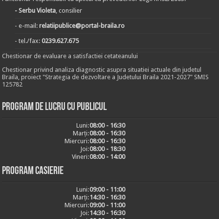
- Serbu Violeta
, consilier
- e-mail:
relatiipublice@portal-braila.ro
- tel./fax:
0239.627.675
Chestionar de evaluare a satisfactiei cetateanului
Chestionar privind analiza diagnostic asupra situatiei actuale din judetul
Braila, proiect "Strategia de dezvoltare a Judetului Braila 2021-2027" SMIS
125782
Program de lucru cu publicul
Luni:
08:00 - 16:30
Marți:
08:00 - 16:30
Miercuri:
08:00 - 16:30
Joi:
08:00 - 18:30
Vineri:
08:00 - 14:00
Program casierie
Luni:
09:00 - 11:00
Marți:
14:30 - 16:30
Miercuri:
09:00 - 11:00
Joi:
14:30 - 16:30