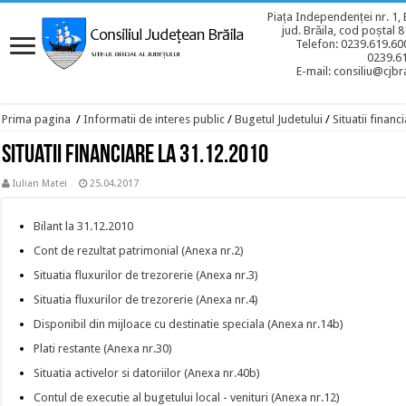
Piața Independenței nr. 1, 
jud. Brăila, cod poștal 
Telefon: 0239.619.600
0239.6
E-mail: consiliu@cjbra
Prima pagina
/
Informatii de interes public
/
Bugetul Judetului
/
Situatii financ
Situatii financiare la 31.12.2010
Iulian Matei
25.04.2017
Bilant la 31.12.2010
Cont de rezultat patrimonial (Anexa nr.2)
Situatia fluxurilor de trezorerie (Anexa nr.3)
Situatia fluxurilor de trezorerie (Anexa nr.4)
Disponibil din mijloace cu destinatie speciala (Anexa nr.14b)
Plati restante (Anexa nr.30)
Situatia activelor si datoriilor (Anexa nr.40b)
Contul de executie al bugetului local - venituri (Anexa nr.12)