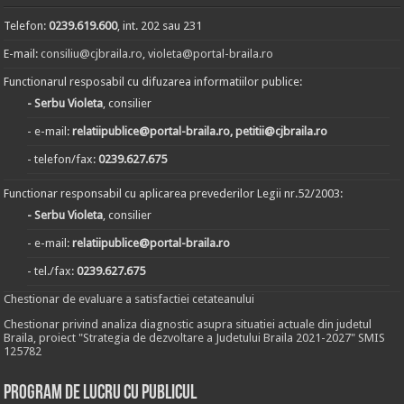
Telefon:
0239.619.600
, int. 202 sau 231
E-mail:
consiliu@cjbraila.ro
,
violeta@portal-braila.ro
Functionarul resposabil cu difuzarea informatiilor publice:
- Serbu Violeta
, consilier
- e-mail:
relatiipublice@portal-braila.ro, petitii@cjbraila.ro
- telefon/fax:
0239.627.675
Functionar responsabil cu aplicarea prevederilor Legii nr.52/2003:
- Serbu Violeta
, consilier
- e-mail:
relatiipublice@portal-braila.ro
- tel./fax:
0239.627.675
Chestionar de evaluare a satisfactiei cetateanului
Chestionar privind analiza diagnostic asupra situatiei actuale din judetul
Braila, proiect "Strategia de dezvoltare a Judetului Braila 2021-2027" SMIS
125782
Program de lucru cu publicul