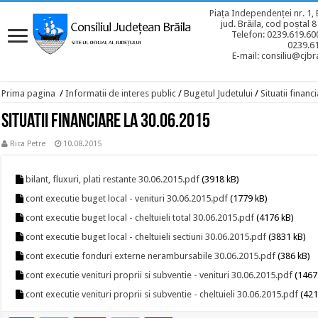
Piața Independenței nr. 1, 
jud. Brăila, cod poștal 
Telefon: 0239.619.600
0239.6
E-mail: consiliu@cjbra
Prima pagina
/
Informatii de interes public
/
Bugetul Judetului
/
Situatii financ
Situatii financiare la 30.06.2015
Rica Petre
10.08.2015
bilant, fluxuri, plati restante 30.06.2015.pdf
(3918 kB)
cont executie buget local - venituri 30.06.2015.pdf
(1779 kB)
cont executie buget local - cheltuieli total 30.06.2015.pdf
(4176 kB)
cont executie buget local - cheltuieli sectiuni 30.06.2015.pdf
(3831 kB)
cont executie fonduri externe nerambursabile 30.06.2015.pdf
(386 kB)
cont executie venituri proprii si subventie - venituri 30.06.2015.pdf
(1467
cont executie venituri proprii si subventie - cheltuieli 30.06.2015.pdf
(421