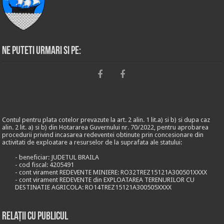
Ne puteti urmari si pe:
Contul pentru plata cotelor prevazute la art. 2 alin. 1 lit.a) si b) si dupa caz
alin. 2 lit. a) si b) din Hotararea Guvernului nr. 70/2022, pentru aprobarea
procedurii privind incasarea redeventei obtinute prin concesionare din
activitati de exploatare a resurselor de la suprafata ale statului:
- beneficiar: JUDETUL BRAILA
- cod fiscal: 4205491
- cont virament REDEVENTE MINIERE: RO32TREZ15121A300501XXXX
- cont virament REDEVENTE din EXPLOATAREA TERENURILOR CU
DESTINATIE AGRICOLA: RO14TREZ15121A300505XXXX
Relații cu publicul