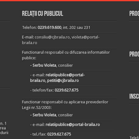
Relații cu publicul
Prog
Telefon:
0239.619.600
, int. 202 sau 231
E-mail:
consiliu@cjbraila.ro
,
violeta@portal-
braila.ro
Functionarul resposabil cu difuzarea informatiilor
Pro
publice:
- Serbu Violeta
, consilier
- e-mail:
relatiipublice@portal-
braila.ro, petitii@cjbraila.ro
- telefon/fax:
0239.627.675
Insc
Functionar responsabil cu aplicarea prevederilor
Legii nr.52/2003:
- Serbu Violeta
, consilier
n. 1
- e-mail:
relatiipublice@portal-braila.ro
area
durii
- tel./fax:
0239.627.675
Telef