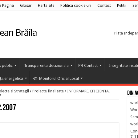
a Pagina
Glosar
Harta site
Politica cookie-uri
Contact
Petitii
Ser
Piața Independ
s public
Transparenta decizionala
Contact
Integritate insti
nță energetică
Monitorul Oficial Local
ecte si Strategii
/
Proiecte finalizate
/
INFORMARE, EFICIENTA,
Din a
7
wor
2.2007
Wor
Semi
work
Con
7-11