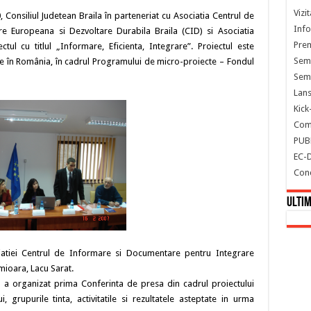
Vizi
 Consiliul Judetean Braila în parteneriat cu Asociatia Centrul de
Info
 Europeana si Dezvoltare Durabila Braila (CID) si Asociatia
Prem
ctul cu titlul „Informare, Eficienta, Integrare”. Proiectul este
Semi
e în România, în cadrul Programului de micro-proiecte – Fondul
Semi
Lans
Kick
Comu
PUB
EC-
Con
Ultim
iatiei Centrul de Informare si Documentare pentru Integrare
mioara, Lacu Sarat.
a a organizat prima Conferinta de presa din cadrul proiectului
 grupurile tinta, activitatile si rezultatele asteptate in urma