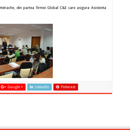
mitrache, din partea firmei Global C&E care asigura Asistenta
Google +
LinkedIn
Pinterest