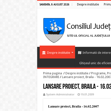
Despre institutie
Prim
SAMBATA, 8 AUGUST 2026
Despre institutie
Informatii de intere
Ghișeul unic de eficie
Prima pagina
/
Despre institutie
/
Programe, Proi
INTEGRARE
/
Lansare proiect, Braila - 16.02.200
Lansare proiect, Braila - 16.0
System Administrator
19.01.2009
Lansare proiect, Braila - 16.02.2007