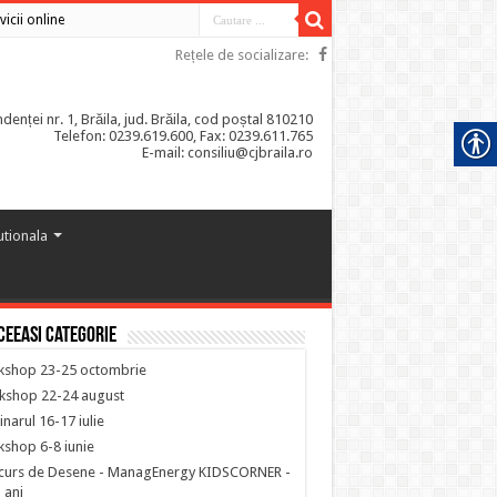
vicii online
Rețele de socializare:
enței nr. 1, Brăila, jud. Brăila, cod poștal 810210
Telefon: 0239.619.600, Fax: 0239.611.765
E-mail: consiliu@cjbraila.ro
tutionala
ceeasi categorie
kshop 23-25 octombrie
kshop 22-24 august
narul 16-17 iulie
shop 6-8 iunie
curs de Desene - ManagEnergy KIDSCORNER -
 ani