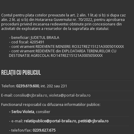
Contul pentru plata cotelor prevazute la art. 2 alin. 1 lit.a) si b) si dupa caz
alin. 2 lit. a) si b) din Hotararea Guvernului nr. 70/2022, pentru aprobarea
procedurii privind incasarea redeventei obtinute prin concesionare din
activitati de exploatare a resurselor de la suprafata ale statului:
- beneficiar: JUDETUL BRAILA
- cod fiscal: 4205491
- cont virament REDEVENTE MINIERE: RO32TREZ15121A300501XXXX
- cont virament REDEVENTE din EXPLOATAREA TERENURILOR CU
DESTINATIE AGRICOLA: RO14TREZ15121A300505XXXX
Relații cu publicul
Telefon:
0239.619.600
, int. 202 sau 231
E-mail:
consiliu@cjbraila.ro
,
violeta@portal-braila.ro
Functionarul resposabil cu difuzarea informatiilor publice:
- Serbu Violeta
, consilier
- e-mail:
relatiipublice@portal-braila.ro, petitii@cjbraila.ro
- telefon/fax:
0239.627.675