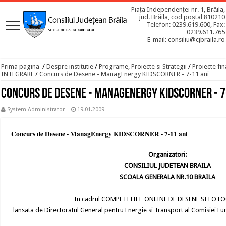
Piața Independenței nr. 1, Brăila,
jud. Brăila, cod poștal 810210
Telefon: 0239.619.600, Fax:
0239.611.765
E-mail: consiliu@cjbraila.ro
Prima pagina
/
Despre institutie
/
Programe, Proiecte si Strategii
/
Proiecte fin
INTEGRARE
/
Concurs de Desene - ManagEnergy KIDSCORNER - 7-11 ani
Concurs de Desene - ManagEnergy KIDSCORNER - 7
System Administrator
19.01.2009
Concurs de Desene - ManagEnergy KIDSCORNER - 7-11 ani
Organizatori:
CONSILIUL JUDETEAN BRAILA
SCOALA GENERALA NR.10 BRAILA
In cadrul COMPETITIEI ONLINE DE DESENE SI FOTO
lansata de Directoratul General pentru Energie si Transport al Comisiei E