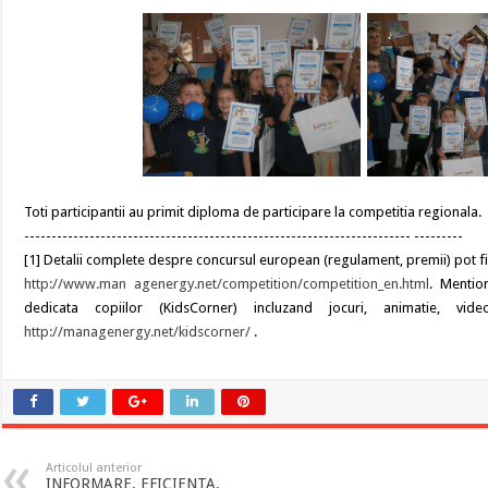
Toti participantii au primit diploma de participare la competitia regionala.
----------------------------------------------------------------------- ---------
[1] Detalii complete despre concursul european (regulament, premii) pot fi 
http://www.man agenergy.net/competition/competition_en.html
. Mentio
dedicata copiilor (KidsCorner) incluzand jocuri, animatie, vid
http://managenergy.net/kidscorner/
.
Articolul anterior
INFORMARE, EFICIENTA,