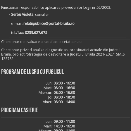
Functionar responsabil cu aplicarea prevederilor Legii nr.52/2003:
- Serbu Violeta
, consilier
- e-mail:
relatiipublice@portal-braila.ro
- tel./fax:
0239.627.675
Chestionar de evaluare a satisfactiei cetateanului
Chestionar privind analiza diagnostic asupra situatiei actuale din judetul
Braila, proiect "Strategia de dezvoltare a Judetului Braila 2021-2027" SMIS
125782
Program de lucru cu publicul
Luni:
08:00 - 16:30
Marți:
08:00 - 16:30
Miercuri:
08:00 - 16:30
Joi:
08:00 - 18:30
Vineri:
08:00 - 14:00
Program casierie
Luni:
09:00 - 11:00
Marți:
14:30 - 16:30
Miercuri:
09:00 - 11:00