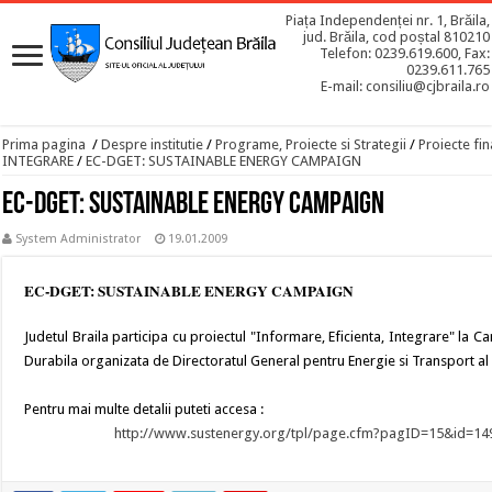
Piața Independenței nr. 1, Brăila,
jud. Brăila, cod poștal 810210
Telefon: 0239.619.600, Fax:
0239.611.765
E-mail: consiliu@cjbraila.ro
Prima pagina
/
Despre institutie
/
Programe, Proiecte si Strategii
/
Proiecte fin
INTEGRARE
/
EC-DGET: SUSTAINABLE ENERGY CAMPAIGN
EC-DGET: SUSTAINABLE ENERGY CAMPAIGN
System Administrator
19.01.2009
EC-DGET: SUSTAINABLE ENERGY CAMPAIGN
Judetul Braila participa cu proiectul "Informare, Eficienta, Integrare" la
Durabila organizata de Directoratul General pentru Energie si Transport a
Pentru mai multe detalii puteti accesa :
http://www.sustenergy.org/tpl/page.cfm?pagID=15&id=1