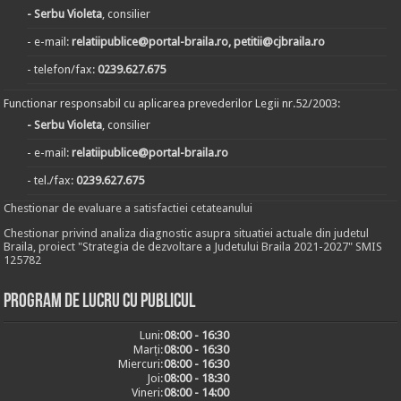
- Serbu Violeta
, consilier
- e-mail:
relatiipublice@portal-braila.ro, petitii@cjbraila.ro
- telefon/fax:
0239.627.675
Functionar responsabil cu aplicarea prevederilor Legii nr.52/2003:
- Serbu Violeta
, consilier
- e-mail:
relatiipublice@portal-braila.ro
- tel./fax:
0239.627.675
Chestionar de evaluare a satisfactiei cetateanului
Chestionar privind analiza diagnostic asupra situatiei actuale din judetul
Braila, proiect "Strategia de dezvoltare a Judetului Braila 2021-2027" SMIS
125782
Program de lucru cu publicul
Luni:
08:00 - 16:30
Marți:
08:00 - 16:30
Miercuri:
08:00 - 16:30
Joi:
08:00 - 18:30
Vineri:
08:00 - 14:00