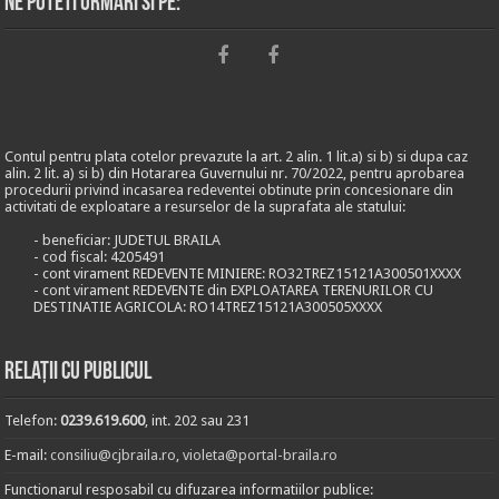
Ne puteti urmari si pe:
Contul pentru plata cotelor prevazute la art. 2 alin. 1 lit.a) si b) si dupa caz
alin. 2 lit. a) si b) din Hotararea Guvernului nr. 70/2022, pentru aprobarea
procedurii privind incasarea redeventei obtinute prin concesionare din
activitati de exploatare a resurselor de la suprafata ale statului:
- beneficiar: JUDETUL BRAILA
- cod fiscal: 4205491
- cont virament REDEVENTE MINIERE: RO32TREZ15121A300501XXXX
- cont virament REDEVENTE din EXPLOATAREA TERENURILOR CU
DESTINATIE AGRICOLA: RO14TREZ15121A300505XXXX
Relații cu publicul
Telefon:
0239.619.600
, int. 202 sau 231
E-mail:
consiliu@cjbraila.ro
,
violeta@portal-braila.ro
Functionarul resposabil cu difuzarea informatiilor publice: