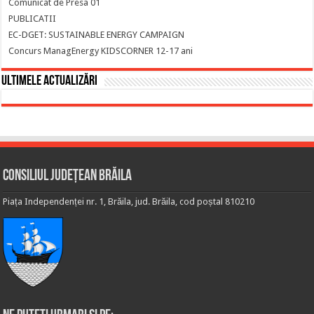
Comunicat de Presa 01
PUBLICATII
EC-DGET: SUSTAINABLE ENERGY CAMPAIGN
Concurs ManagEnergy KIDSCORNER 12-17 ani
Ultimele actualizări
Consiliul Județean Brăila
Piața Independenței nr. 1, Brăila, jud. Brăila, cod poștal 810210