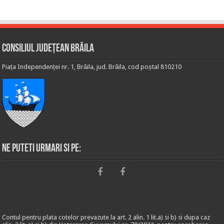
Consiliul Județean Brăila
Piața Independenței nr. 1, Brăila, jud. Brăila, cod poștal 810210
Ne puteti urmari si pe:
Contul pentru plata cotelor prevazute la art. 2 alin. 1 lit.a) si b) si dupa caz