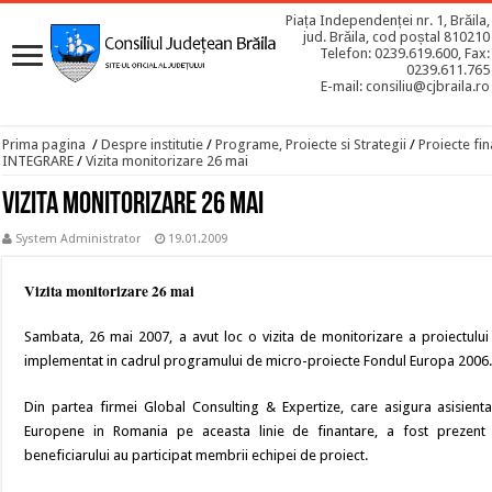
Piața Independenței nr. 1, Brăila,
jud. Brăila, cod poștal 810210
Telefon: 0239.619.600, Fax:
0239.611.765
E-mail: consiliu@cjbraila.ro
Prima pagina
/
Despre institutie
/
Programe, Proiecte si Strategii
/
Proiecte fin
INTEGRARE
/
Vizita monitorizare 26 mai
Vizita monitorizare 26 mai
System Administrator
19.01.2009
Vizita monitorizare 26 mai
Sambata, 26 mai 2007, a avut loc o vizita de monitorizare a proiectului 
implementat in cadrul programului de micro-proiecte Fondul Europa 2006
Din partea firmei Global Consulting & Expertize, care asigura asisient
Europene in Romania pe aceasta linie de finantare, a fost prezen
beneficiarului au participat membrii echipei de proiect.