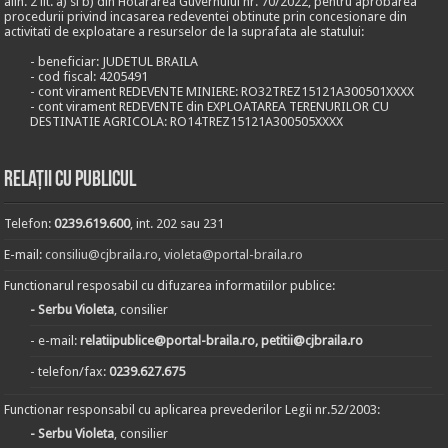
alin. 2 lit. a) si b) din Hotararea Guvernului nr. 70/2022, pentru aprobarea
procedurii privind incasarea redeventei obtinute prin concesionare din
activitati de exploatare a resurselor de la suprafata ale statului:
- beneficiar: JUDETUL BRAILA
- cod fiscal: 4205491
- cont virament REDEVENTE MINIERE: RO32TREZ15121A300501XXXX
- cont virament REDEVENTE din EXPLOATAREA TERENURILOR CU
DESTINATIE AGRICOLA: RO14TREZ15121A300505XXXX
Relații cu publicul
Telefon:
0239.619.600
, int. 202 sau 231
E-mail:
consiliu@cjbraila.ro
,
violeta@portal-braila.ro
Functionarul resposabil cu difuzarea informatiilor publice:
- Serbu Violeta
, consilier
- e-mail:
relatiipublice@portal-braila.ro, petitii@cjbraila.ro
- telefon/fax:
0239.627.675
Functionar responsabil cu aplicarea prevederilor Legii nr.52/2003:
- Serbu Violeta
, consilier