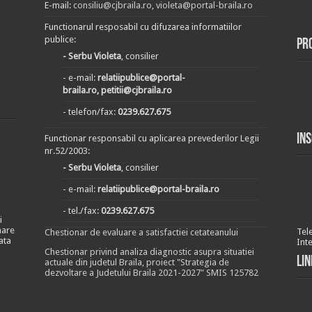
E-mail:
consiliu@cjbraila.ro
,
violeta@portal-braila.ro
Functionarul resposabil cu difuzarea informatiilor
publice:
Pr
- Serbu Violeta
, consilier
- e-mail:
relatiipublice@portal-
braila.ro, petitii@cjbraila.ro
- telefon/fax:
0239.627.675
In
Functionar responsabil cu aplicarea prevederilor Legii
nr.52/2003:
- Serbu Violeta
, consilier
- e-mail:
relatiipublice@portal-braila.ro
- tel./fax:
0239.627.675
i
nare
Tel
Chestionar de evaluare a satisfactiei cetateanului
ata
Int
Chestionar privind analiza diagnostic asupra situatiei
Lin
actuale din judetul Braila, proiect "Strategia de
dezvoltare a Judetului Braila 2021-2027" SMIS 125782