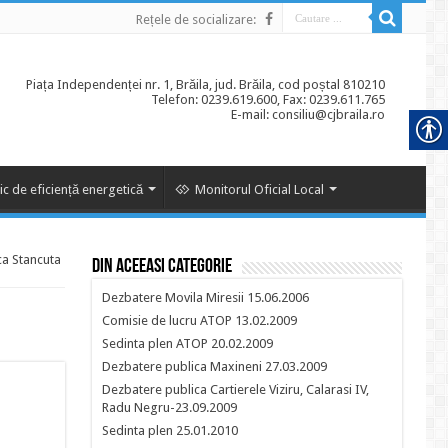
Rețele de socializare:
Piața Independenței nr. 1, Brăila, jud. Brăila, cod poștal 810210
Telefon: 0239.619.600, Fax: 0239.611.765
E-mail: consiliu@cjbraila.ro
ic de eficiență energetică
Monitorul Oficial Local
ca Stancuta
Din aceeasi categorie
Dezbatere Movila Miresii 15.06.2006
Comisie de lucru ATOP 13.02.2009
Sedinta plen ATOP 20.02.2009
Dezbatere publica Maxineni 27.03.2009
Dezbatere publica Cartierele Viziru, Calarasi IV,
Radu Negru-23.09.2009
Sedinta plen 25.01.2010