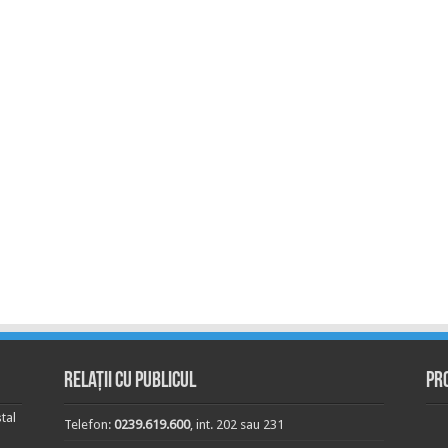
Relații cu publicul
Pr
tal
Telefon:
0239.619.600
, int. 202 sau 231