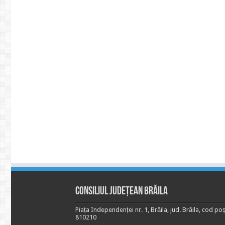
Consiliul Județean Brăila
Piața Independenței nr. 1, Brăila, jud. Brăila, cod poș
810210