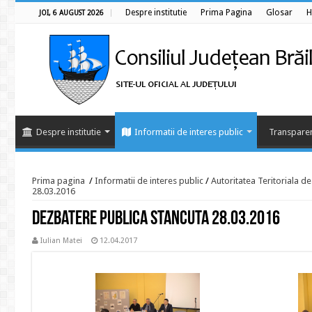
Despre institutie
Prima Pagina
Glosar
H
JOI, 6 AUGUST 2026
Despre institutie
Informatii de interes public
Transparen
Prima pagina
/
Informatii de interes public
/
Autoritatea Teritoriala d
28.03.2016
Dezbatere publica Stancuta 28.03.2016
Iulian Matei
12.04.2017