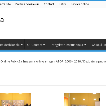
arta site
Politica cookie-uri
Contact
Petitii
Servicii online
ta decizionala
Contact
Integritate institutionala
Ghișeul un
e Ordine Publică
/
Imagini
/
Arhiva imagini ATOP: 2006 - 2016
/
Dezbatere publi