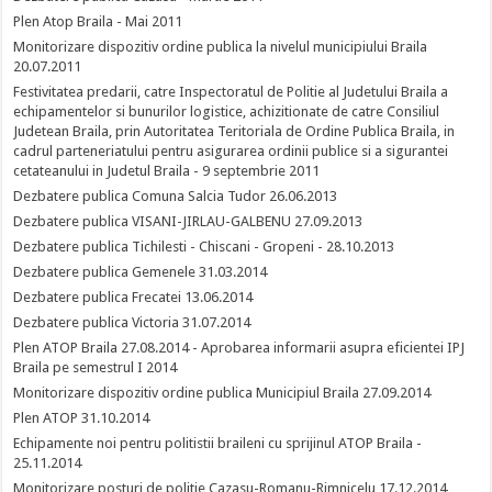
Plen Atop Braila - Mai 2011
Monitorizare dispozitiv ordine publica la nivelul municipiului Braila
20.07.2011
Festivitatea predarii, catre Inspectoratul de Politie al Judetului Braila a
echipamentelor si bunurilor logistice, achizitionate de catre Consiliul
Judetean Braila, prin Autoritatea Teritoriala de Ordine Publica Braila, in
cadrul parteneriatului pentru asigurarea ordinii publice si a sigurantei
cetateanului in Judetul Braila - 9 septembrie 2011
Dezbatere publica Comuna Salcia Tudor 26.06.2013
Dezbatere publica VISANI-JIRLAU-GALBENU 27.09.2013
Dezbatere publica Tichilesti - Chiscani - Gropeni - 28.10.2013
Dezbatere publica Gemenele 31.03.2014
Dezbatere publica Frecatei 13.06.2014
Dezbatere publica Victoria 31.07.2014
Plen ATOP Braila 27.08.2014 - Aprobarea informarii asupra eficientei IPJ
Braila pe semestrul I 2014
Monitorizare dispozitiv ordine publica Municipiul Braila 27.09.2014
Plen ATOP 31.10.2014
Echipamente noi pentru politistii braileni cu sprijinul ATOP Braila -
25.11.2014
Monitorizare posturi de politie Cazasu-Romanu-Rimnicelu 17.12.2014