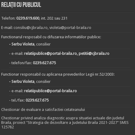
Relații cu publicul
Telefon:
0239.619.600
, int. 202 sau 231
E-mail:
consiliu@cjbraila.ro
,
violeta@portal-braila.ro
Functionarul resposabil cu difuzarea informatiilor publice:
- Serbu Violeta
, consilier
- e-mail:
relatiipublice@portal-braila.ro, petitii@cjbraila.ro
- telefon/fax:
0239.627.675
Functionar responsabil cu aplicarea prevederilor Legii nr.52/2003:
- Serbu Violeta
, consilier
- e-mail:
relatiipublice@portal-braila.ro
- tel./fax:
0239.627.675
Chestionar de evaluare a satisfactiei cetateanului
Chestionar privind analiza diagnostic asupra situatiei actuale din judetul
Braila, proiect "Strategia de dezvoltare a Judetului Braila 2021-2027" SMIS
125782