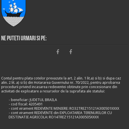
Ne puteti urmari si pe:
Contul pentru plata cotelor prevazute la art. 2 alin. 1 lit.a) si b) si dupa caz
alin. 2 lit. a) si b) din Hotararea Guvernului nr. 70/2022, pentru aprobarea
procedurii privind incasarea redeventei obtinute prin concesionare din
activitati de exploatare a resurselor de la suprafata ale statului:
- beneficiar: JUDETUL BRAILA
- cod fiscal: 4205491
- cont virament REDEVENTE MINIERE: RO32TREZ15121A300501XXXX
- cont virament REDEVENTE din EXPLOATAREA TERENURILOR CU
DESTINATIE AGRICOLA: RO14TREZ15121A300505XXXX