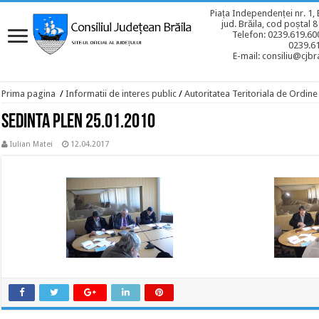
Piața Independenței nr. 1, 
jud. Brăila, cod poștal 
Telefon: 0239.619.600
0239.6
E-mail: consiliu@cjbra
Prima pagina
/
Informatii de interes public
/
Autoritatea Teritoriala de Ordine
Sedinta plen 25.01.2010
Iulian Matei
12.04.2017