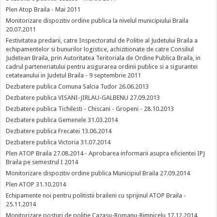
Plen Atop Braila - Mai 2011
Monitorizare dispozitiv ordine publica la nivelul municipiului Braila
20.07.2011
Festivitatea predarii, catre Inspectoratul de Politie al Judetului Braila a
echipamentelor si bunurilor logistice, achizitionate de catre Consiliul
Judetean Braila, prin Autoritatea Teritoriala de Ordine Publica Braila, in
cadrul parteneriatului pentru asigurarea ordinii publice si a sigurantei
cetateanului in Judetul Braila - 9 septembrie 2011
Dezbatere publica Comuna Salcia Tudor 26.06.2013
Dezbatere publica VISANI-JIRLAU-GALBENU 27.09.2013
Dezbatere publica Tichilesti - Chiscani - Gropeni - 28.10.2013
Dezbatere publica Gemenele 31.03.2014
Dezbatere publica Frecatei 13.06.2014
Dezbatere publica Victoria 31.07.2014
Plen ATOP Braila 27.08.2014 - Aprobarea informarii asupra eficientei IPJ
Braila pe semestrul I 2014
Monitorizare dispozitiv ordine publica Municipiul Braila 27.09.2014
Plen ATOP 31.10.2014
Echipamente noi pentru politistii braileni cu sprijinul ATOP Braila -
25.11.2014
Monitorizare posturi de politie Cazasu-Romanu-Rimnicelu 17.12.2014