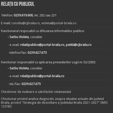
Relații cu publicul
Telefon:
0239.619.600
, int. 202 sau 231
E-mail:
consiliu@cjbraila.ro
,
violeta@portal-braila.ro
Functionarul resposabil cu difuzarea informatiilor publice:
- Serbu Violeta
, consilier
- e-mail:
relatiipublice@portal-braila.ro, petitii@cjbraila.ro
- telefon/fax:
0239.627.675
Functionar responsabil cu aplicarea prevederilor Legii nr.52/2003:
- Serbu Violeta
, consilier
- e-mail:
relatiipublice@portal-braila.ro
- tel./fax:
0239.627.675
Chestionar de evaluare a satisfactiei cetateanului
Chestionar privind analiza diagnostic asupra situatiei actuale din judetul
Braila, proiect "Strategia de dezvoltare a Judetului Braila 2021-2027" SMIS
125782