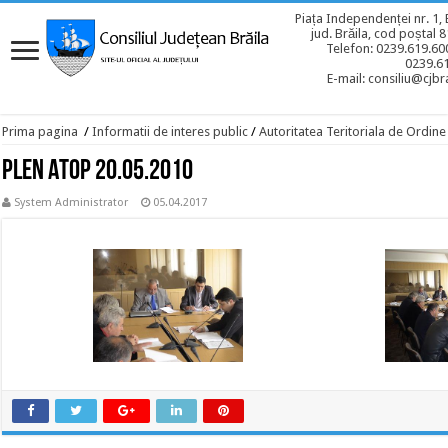
Piața Independenței nr. 1, 
jud. Brăila, cod poștal 
Telefon: 0239.619.600
0239.6
E-mail: consiliu@cjbra
Prima pagina
/
Informatii de interes public
/
Autoritatea Teritoriala de Ordine
Plen ATOP 20.05.2010
System Administrator
05.04.2017