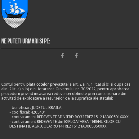
Ne puteti urmari si pe:
Contul pentru plata cotelor prevazute la art. 2 alin. 1 lit.a) si b) si dupa caz
alin. 2 lit. a) si b) din Hotararea Guvernului nr. 70/2022, pentru aprobarea
procedurii privind incasarea redeventei obtinute prin concesionare din
activitati de exploatare a resurselor de la suprafata ale statului:
- beneficiar: JUDETUL BRAILA
- cod fiscal: 4205491
- cont virament REDEVENTE MINIERE: RO32TREZ15121A300501XXXX
- cont virament REDEVENTE din EXPLOATAREA TERENURILOR CU
DESTINATIE AGRICOLA: RO14TREZ15121A300505XXXX