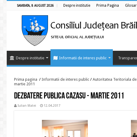
Despre institutie
Prima Pagina
Glosar
SAMBATA, 8 AUGUST 2026
Despre institutie
Informatii de interes public
Transparen
Prima pagina
/
Informatii de interes public
/
Autoritatea Teritoriala d
martie 2011
Dezbatere publica Cazasu - martie 2011
Iulian Matei
12.04.2017