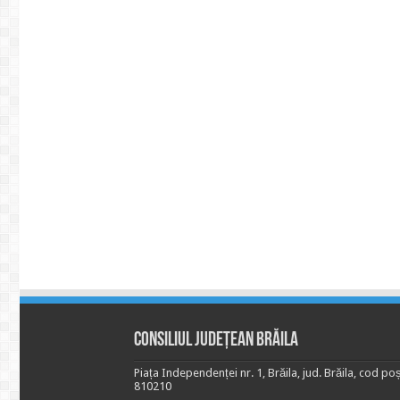
Consiliul Județean Brăila
Piața Independenței nr. 1, Brăila, jud. Brăila, cod poș
810210