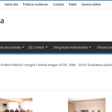
Harta site
Politica cookie-uri
Contact
Petitii
Servicii online
ta decizionala
Contact
Integritate institutionala
Ghișeul un
e Ordine Publică
/
Imagini
/
Arhiva imagini ATOP: 2006 - 2016
/
Dezbatere publi