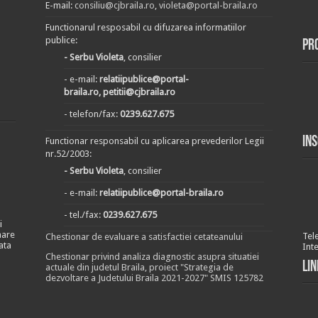
E-mail:
consiliu@cjbraila.ro
,
violeta@portal-braila.ro
Functionarul resposabil cu difuzarea informatiilor
publice:
Pr
- Serbu Violeta
, consilier
- e-mail:
relatiipublice@portal-
braila.ro, petitii@cjbraila.ro
- telefon/fax:
0239.627.675
In
Functionar responsabil cu aplicarea prevederilor Legii
nr.52/2003:
- Serbu Violeta
, consilier
- e-mail:
relatiipublice@portal-braila.ro
- tel./fax:
0239.627.675
i
nare
Tel
Chestionar de evaluare a satisfactiei cetateanului
ata
Int
Chestionar privind analiza diagnostic asupra situatiei
Lin
actuale din judetul Braila, proiect "Strategia de
dezvoltare a Judetului Braila 2021-2027" SMIS 125782