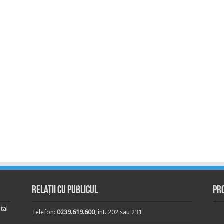
Relații cu publicul
Pr
tal
Telefon:
0239.619.600
, int. 202 sau 231