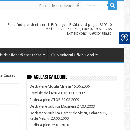
Rețele de socializare:
Piața Independenței nr. 1, Brăila, jud. Brăila, cod poștal 810210
Telefon: 0239.619.600, Fax: 0239.611.765
E-mail: consiliu@cjbraila.ro
ic de eficiență energetică
Monitorul Oficial Local
ca Cazasu -
Din aceeasi categorie
Dezbatere Movila Miresii 15.06.2006
Comisie de lucru ATOP 13.02.2009
Sedinta plen ATOP 20.02.2009
Dezbatere publica Maxineni 27.03.2009
Dezbatere publica Cartierele Viziru, Calarasi IV,
Radu Negru-23.09.2009
Sedinta plen 25.01.2010