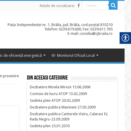
Rețele de socializare:
Piața Independenței nr. 1, Brăila, jud. Brăila, cod poștal 810210
Telefon: 0239.619.600, Fax: 0239.611.765
E-mail: consiliu@cjbraila.ro
ic de eficiență energetică
Monitorul Oficial Local
m prevenire
Din aceeasi categorie
Dezbatere Movila Miresii 15.06.2006
Comisie de lucru ATOP 13.02.2009
Sedinta plen ATOP 20.02.2009
Dezbatere publica Maxineni 27.03.2009
Dezbatere publica Cartierele Viziru, Calarasi IV,
Radu Negru-23.09.2009
Sedinta plen 25.01.2010