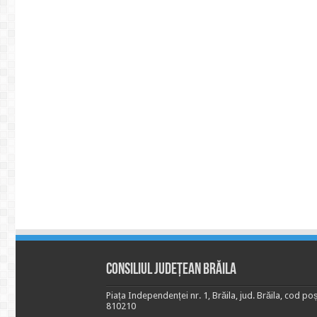
Consiliul Județean Brăila
Piața Independenței nr. 1, Brăila, jud. Brăila, cod poș
810210