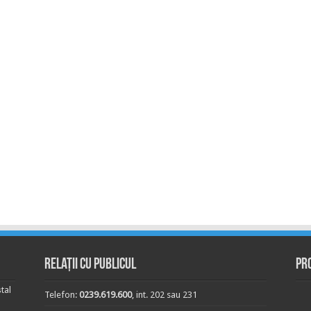
Relații cu publicul
Pr
tal
Telefon:
0239.619.600
, int. 202 sau 231