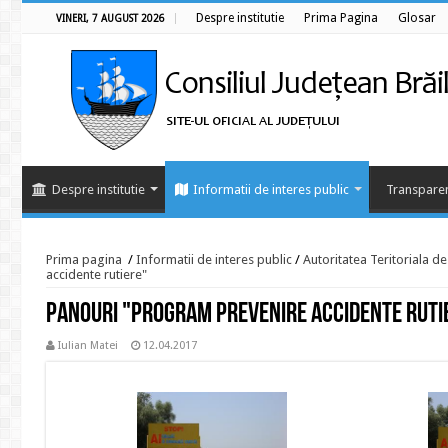
Despre institutie
Prima Pagina
Glosar
VINERI, 7 AUGUST 2026
Despre institutie
Informatii de interes public
Transparen
Prima pagina
/
Informatii de interes public
/
Autoritatea Teritoriala d
accidente rutiere"
Panouri "Program prevenire accidente ruti
Iulian Matei
12.04.2017