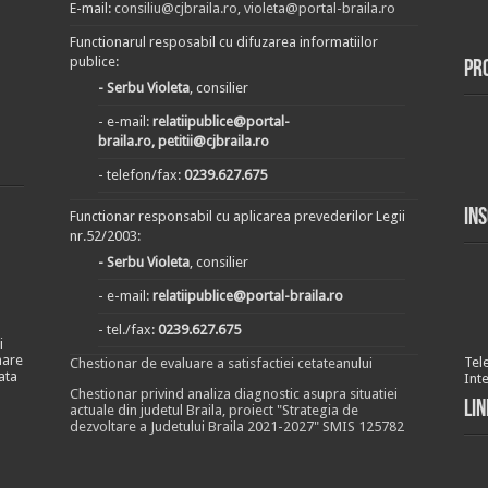
E-mail:
consiliu@cjbraila.ro
,
violeta@portal-braila.ro
Functionarul resposabil cu difuzarea informatiilor
publice:
Pr
- Serbu Violeta
, consilier
- e-mail:
relatiipublice@portal-
braila.ro, petitii@cjbraila.ro
- telefon/fax:
0239.627.675
In
Functionar responsabil cu aplicarea prevederilor Legii
nr.52/2003:
- Serbu Violeta
, consilier
- e-mail:
relatiipublice@portal-braila.ro
- tel./fax:
0239.627.675
i
nare
Tel
Chestionar de evaluare a satisfactiei cetateanului
ata
Int
Chestionar privind analiza diagnostic asupra situatiei
Lin
actuale din judetul Braila, proiect "Strategia de
dezvoltare a Judetului Braila 2021-2027" SMIS 125782