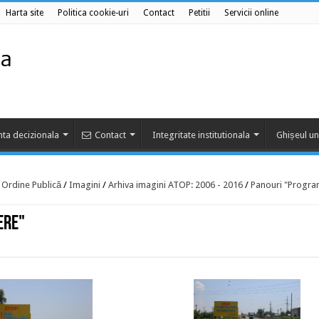
Harta site
Politica cookie-uri
Contact
Petitii
Servicii online
ta decizionala
Contact
Integritate institutionala
Ghișeul un
e Ordine Publică
/
Imagini
/
Arhiva imagini ATOP: 2006 - 2016
/
Panouri "Progra
ere"