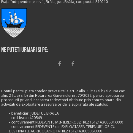
Piața Independenței nr. 1, Brăila, jud. Brăila, cod poștal 810210
Ne puteti urmari si pe:
Contul pentru plata cotelor prevazute la art. 2 alin. 1 lit.a) si b) si dupa caz
alin. 2 lit. a) si b) din Hotararea Guvernului nr. 70/2022, pentru aprobarea
procedurii privind incasarea redeventei obtinute prin concesionare din
activitati de exploatare a resurselor de la suprafata ale statului:
- beneficiar: JUDETUL BRAILA
- cod fiscal: 4205491
- cont virament REDEVENTE MINIERE: RO32TREZ15121A300501XXXX
- cont virament REDEVENTE din EXPLOATAREA TERENURILOR CU
DESTINATIE AGRICOLA: RO14TREZ15121A300505XXXX