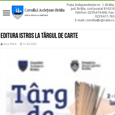
Piața Independenței nr. 1, Brăila,
jud. Brăila, cod poștal 810210
Telefon: 0239.619.600, Fax:
0239.611.765
E-mail: consiliu@cjbraila.ro
Editura Istros la Târgul de Carte
Rica Petre
12.05.2025