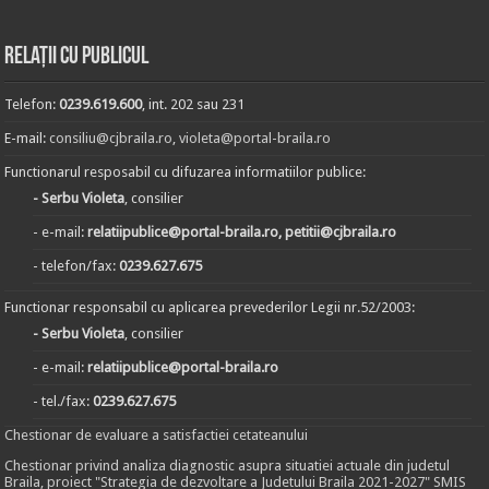
Relații cu publicul
Telefon:
0239.619.600
, int. 202 sau 231
E-mail:
consiliu@cjbraila.ro
,
violeta@portal-braila.ro
Functionarul resposabil cu difuzarea informatiilor publice:
- Serbu Violeta
, consilier
- e-mail:
relatiipublice@portal-braila.ro, petitii@cjbraila.ro
- telefon/fax:
0239.627.675
Functionar responsabil cu aplicarea prevederilor Legii nr.52/2003:
- Serbu Violeta
, consilier
- e-mail:
relatiipublice@portal-braila.ro
- tel./fax:
0239.627.675
Chestionar de evaluare a satisfactiei cetateanului
Chestionar privind analiza diagnostic asupra situatiei actuale din judetul
Braila, proiect "Strategia de dezvoltare a Judetului Braila 2021-2027" SMIS