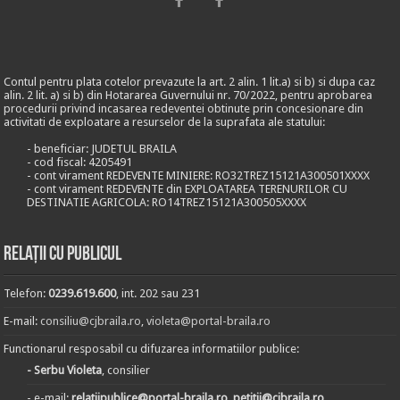
Contul pentru plata cotelor prevazute la art. 2 alin. 1 lit.a) si b) si dupa caz
alin. 2 lit. a) si b) din Hotararea Guvernului nr. 70/2022, pentru aprobarea
procedurii privind incasarea redeventei obtinute prin concesionare din
activitati de exploatare a resurselor de la suprafata ale statului:
- beneficiar: JUDETUL BRAILA
- cod fiscal: 4205491
- cont virament REDEVENTE MINIERE: RO32TREZ15121A300501XXXX
- cont virament REDEVENTE din EXPLOATAREA TERENURILOR CU
DESTINATIE AGRICOLA: RO14TREZ15121A300505XXXX
Relații cu publicul
Telefon:
0239.619.600
, int. 202 sau 231
E-mail:
consiliu@cjbraila.ro
,
violeta@portal-braila.ro
Functionarul resposabil cu difuzarea informatiilor publice:
- Serbu Violeta
, consilier
- e-mail:
relatiipublice@portal-braila.ro, petitii@cjbraila.ro