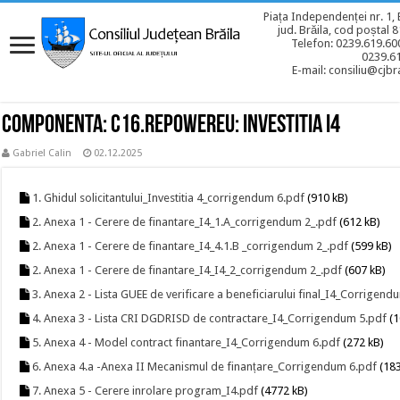
Piața Independenței nr. 1, 
jud. Brăila, cod poștal 
Telefon: 0239.619.600
0239.6
E-mail: consiliu@cjbra
COMPONENTA: C16.REPOWEREU: INVESTITIA I4
Gabriel Calin
02.12.2025
1. Ghidul solicitantului_Investitia 4_corrigendum 6.pdf
(910 kB)
2. Anexa 1 - Cerere de finantare_I4_1.A_corrigendum 2_.pdf
(612 kB)
2. Anexa 1 - Cerere de finantare_I4_4.1.B _corrigendum 2_.pdf
(599 kB)
2. Anexa 1 - Cerere de finantare_I4_I4_2_corrigendum 2_.pdf
(607 kB)
3. Anexa 2 - Lista GUEE de verificare a beneficiarului final_I4_Corrigend
4. Anexa 3 - Lista CRI DGDRISD de contractare_I4_Corrigendum 5.pdf
(1
5. Anexa 4 - Model contract finantare_I4_Corrigendum 6.pdf
(272 kB)
6. Anexa 4.a -Anexa II Mecanismul de finanțare_Corrigendum 6.pdf
(183
7. Anexa 5 - Cerere inrolare program_I4.pdf
(4772 kB)