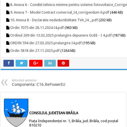
8. Anexa 6 - Conditii tehnice minime pentru sisteme fotovoltaice_Corri
9. Anexa 7 - Model Contract comercial_I4_corrigendum 6.pdf
(446 kB)
10. Anexa 8 - Declaratie nedeductibilitate TVA_I4 _.pdf
(202 kB)
Ordin 7075 din 28.11.2024 I4.pdf
(963 kB)
Ordinul 269 din 13.02.2025 prelungire depunere GUEE - I 4.pdf
(187 kB)
ORDIN 594 din 27.03.2025 prelungire I4.pdf
(195 kB)
Ordin 5818 din 27.11.2025.pdf
(1264 kB)
Articolul anterior
Componenta: C16.RePowerEU
CONSILIUL JUDEȚEAN BRĂILA
Piața Independenței nr. 1, Brăila, jud. Brăila, cod poștal
810210