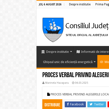
Despre institutie
Prima Pag
JOI, 6 AUGUST 2026
Despre institutie
Informatii de intere
Ghișeul unic de eficiență energetică
Mon
PROCES VERBAL PRIVIND ALEGERIL
Marinela Hazaparu
04.03.2025
PROCES VERBAL PRIVIND ALEGERILE LOCAL
Facebook
Twitter
Distribuie