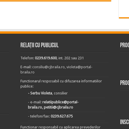
Relații cu publicul
Prog
Telefon:
0239.619.600
, int. 202 sau 231
E-mail:
consiliu@cjbraila.ro
,
violeta@portal-
braila.ro
Functionarul resposabil cu difuzarea informatiilor
Pro
publice:
- Serbu Violeta
, consilier
- e-mail:
relatiipublice@portal-
braila.ro, petitii@cjbraila.ro
- telefon/fax:
0239.627.675
Insc
Functionar responsabil cu aplicarea prevederilor