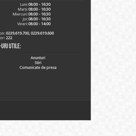
Luni:
08:00 - 16:30
Marți:
08:00 - 16:30
Miercuri:
08:00 - 16:30
Joi:
08:00 - 16:30
Vineri:
08:00 - 14:00
on:
0239.619.700, 0239.619.600
ior:
222
-uri utile:
Anunturi
Stiri
Comunicate de presa