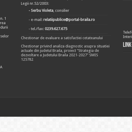
Legii nr.52/2003:
- Serbu Violeta
, consilier
n. 1
- e-mail:
relatiipublice@portal-braila.ro
area
durii
- tel./fax:
0239.627.675
Telef
rselor
Inter
Chestionar de evaluare a satisfactiei cetateanului
Link
Chestionar privind analiza diagnostic asupra situatiei
actuale din judetul Braila, proiect "Strategia de
dezvoltare a Judetului Braila 2021-2027" SMIS
125782
EA