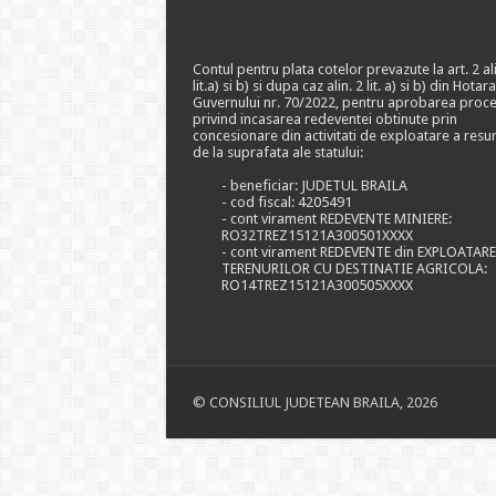
Contul pentru plata cotelor prevazute la art. 2 ali
lit.a) si b) si dupa caz alin. 2 lit. a) si b) din Hotar
Guvernului nr. 70/2022, pentru aprobarea proce
privind incasarea redeventei obtinute prin
concesionare din activitati de exploatare a resu
de la suprafata ale statului:
- beneficiar: JUDETUL BRAILA
- cod fiscal: 4205491
- cont virament REDEVENTE MINIERE:
RO32TREZ15121A300501XXXX
- cont virament REDEVENTE din EXPLOATAR
TERENURILOR CU DESTINATIE AGRICOLA:
RO14TREZ15121A300505XXXX
© CONSILIUL JUDETEAN BRAILA, 2026