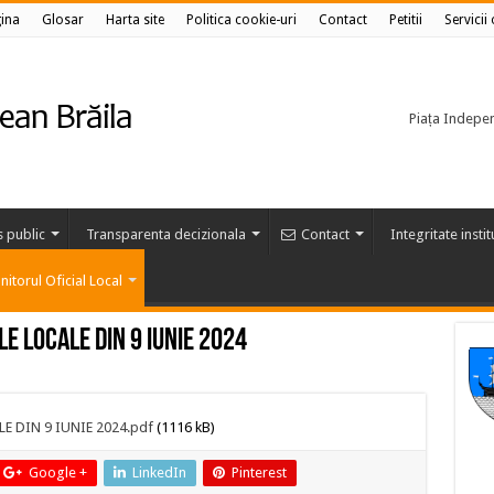
ina
Glosar
Harta site
Politica cookie-uri
Contact
Petitii
Servicii
Piața Independ
s public
Transparenta decizionala
Contact
Integritate insti
itorul Oficial Local
E LOCALE DIN 9 IUNIE 2024
E DIN 9 IUNIE 2024.pdf
(1116 kB)
Google +
LinkedIn
Pinterest