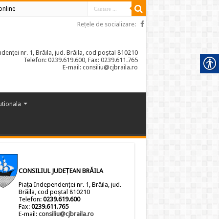
 online
Rețele de socializare:
enței nr. 1, Brăila, jud. Brăila, cod poștal 810210
Telefon: 0239.619.600, Fax: 0239.611.765
E-mail: consiliu@cjbraila.ro
tutionala
CONSILIUL JUDEȚEAN BRĂILA
Piața Independenței nr. 1, Brăila, jud.
Brăila, cod poștal 810210
Telefon:
0239.619.600
Fax:
0239.611.765
E-mail:
consiliu@cjbraila.ro