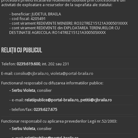
procedurii privind incasarea redeventei obtinute prin concesionare din
activitati de exploatare a resurselor de la suprafata ale statului:
- beneficiar: JUDETUL BRAILA
- cod fiscal: 4205491
- cont virament REDEVENTE MINIERE: RO32TREZ15121A300501XXXX
- cont virament REDEVENTE din EXPLOATAREA TERENURILOR CU
DESTINATIE AGRICOLA: RO14TREZ15121A300505XXXX
Relații cu publicul
Telefon:
0239.619.600
, int. 202 sau 231
E-mail:
consiliu@cjbraila.ro
,
violeta@portal-braila.ro
Functionarul resposabil cu difuzarea informatiilor publice:
- Serbu Violeta
, consilier
- e-mail:
relatiipublice@portal-braila.ro, petitii@cjbraila.ro
- telefon/fax:
0239.627.675
Functionar responsabil cu aplicarea prevederilor Legii nr.52/2003:
- Serbu Violeta
, consilier