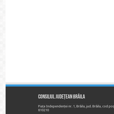
Consiliul Județean Brăila
Piața Independenței nr. 1, Brăila, jud. Brăila, cod poș
810210