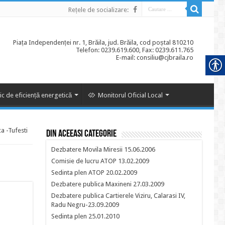
Rețele de socializare:
Piața Independenței nr. 1, Brăila, jud. Brăila, cod poștal 810210
Telefon: 0239.619.600, Fax: 0239.611.765
E-mail: consiliu@cjbraila.ro
ic de eficiență energetică
Monitorul Oficial Local
a -Tufesti
Din aceeasi categorie
Dezbatere Movila Miresii 15.06.2006
Comisie de lucru ATOP 13.02.2009
Sedinta plen ATOP 20.02.2009
Dezbatere publica Maxineni 27.03.2009
Dezbatere publica Cartierele Viziru, Calarasi IV,
Radu Negru-23.09.2009
Sedinta plen 25.01.2010