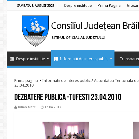
Despre institutie
Prima Pagina
Glosar
SAMBATA, 8 AUGUST 2026
Despre institutie
Informatii de interes public
Transparen
Prima pagina
/
Informatii de interes public
/
Autoritatea Teritoriala d
23.04.2010
Dezbatere publica -Tufesti 23.04.2010
Iulian Matei
12.04.2017