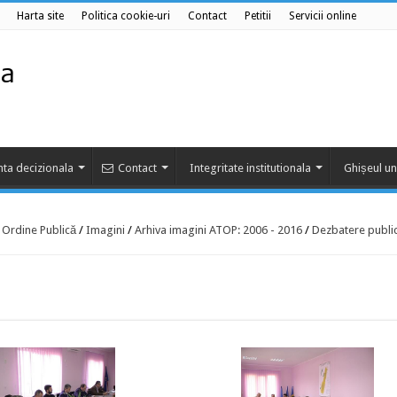
Harta site
Politica cookie-uri
Contact
Petitii
Servicii online
ta decizionala
Contact
Integritate institutionala
Ghișeul un
e Ordine Publică
/
Imagini
/
Arhiva imagini ATOP: 2006 - 2016
/
Dezbatere public