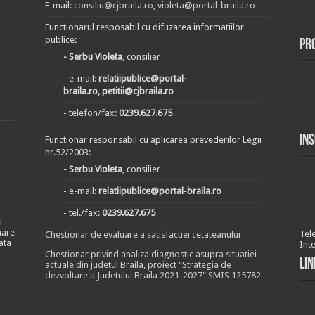
E-mail:
consiliu@cjbraila.ro
,
violeta@portal-braila.ro
Functionarul resposabil cu difuzarea informatiilor
publice:
Pr
- Serbu Violeta
, consilier
- e-mail:
relatiipublice@portal-
braila.ro, petitii@cjbraila.ro
- telefon/fax:
0239.627.675
In
Functionar responsabil cu aplicarea prevederilor Legii
nr.52/2003:
- Serbu Violeta
, consilier
- e-mail:
relatiipublice@portal-braila.ro
- tel./fax:
0239.627.675
i
nare
Tel
Chestionar de evaluare a satisfactiei cetateanului
ata
Int
Chestionar privind analiza diagnostic asupra situatiei
Lin
actuale din judetul Braila, proiect "Strategia de
dezvoltare a Judetului Braila 2021-2027" SMIS 125782