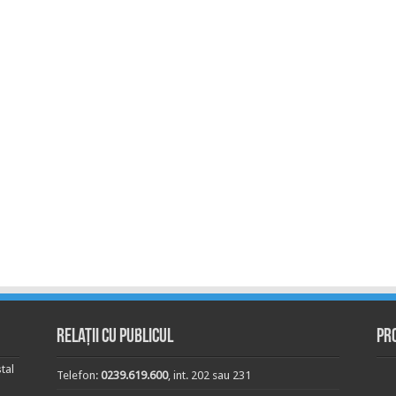
Relații cu publicul
Pr
tal
Telefon:
0239.619.600
, int. 202 sau 231