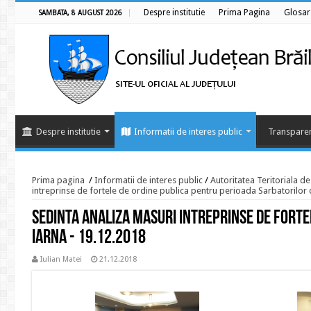
Despre institutie
Prima Pagina
Glosar
SAMBATA, 8 AUGUST 2026
Despre institutie
Informatii de interes public
Transparen
Prima pagina
/
Informatii de interes public
/
Autoritatea Teritoriala d
intreprinse de fortele de ordine publica pentru perioada Sarbatorilor 
Sedinta analiza masuri intreprinse de forte
iarna - 19.12.2018
Iulian Matei
21.12.2018