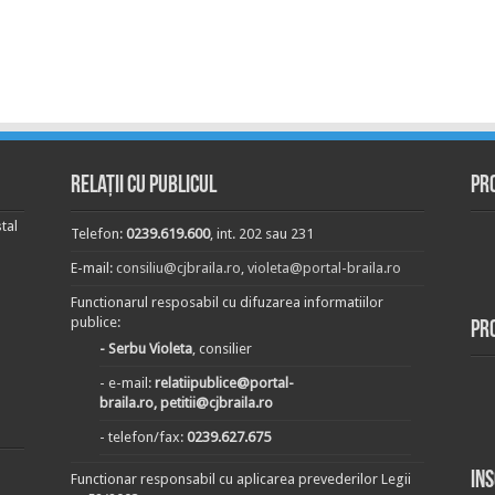
Relații cu publicul
Pr
tal
Telefon:
0239.619.600
, int. 202 sau 231
E-mail:
consiliu@cjbraila.ro
,
violeta@portal-braila.ro
Functionarul resposabil cu difuzarea informatiilor
publice:
Pr
- Serbu Violeta
, consilier
- e-mail:
relatiipublice@portal-
braila.ro, petitii@cjbraila.ro
- telefon/fax:
0239.627.675
In
Functionar responsabil cu aplicarea prevederilor Legii