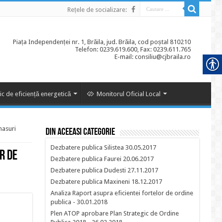
Rețele de socializare:
Piața Independenței nr. 1, Brăila, jud. Brăila, cod poștal 810210
Telefon: 0239.619.600, Fax: 0239.611.765
E-mail: consiliu@cjbraila.ro
ic de eficiență energetică
Monitorul Oficial Local
masuri
Din aceeasi categorie
Dezbatere publica Silistea 30.05.2017
r de
Dezbatere publica Faurei 20.06.2017
Dezbatere publica Dudesti 27.11.2017
Dezbatere publica Maxineni 18.12.2017
Analiza Raport asupra eficientei fortelor de ordine
publica - 30.01.2018
Plen ATOP aprobare Plan Strategic de Ordine