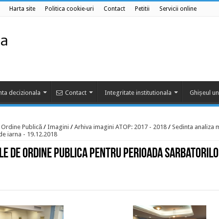
Harta site
Politica cookie-uri
Contact
Petitii
Servicii online
ta decizionala
Contact
Integritate institutionala
Ghișeul un
e Ordine Publică
/
Imagini
/
Arhiva imagini ATOP: 2017 - 2018
/
Sedinta analiza 
de iarna - 19.12.2018
le de ordine publica pentru perioada Sarbatorilo