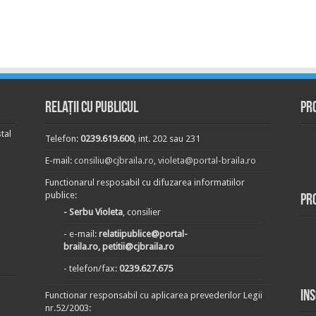
Relații cu publicul
Pr
tal
Telefon:
0239.619.600
, int. 202 sau 231
E-mail:
consiliu@cjbraila.ro
,
violeta@portal-braila.ro
Functionarul resposabil cu difuzarea informatiilor
publice:
Pr
- Serbu Violeta
, consilier
- e-mail:
relatiipublice@portal-
braila.ro, petitii@cjbraila.ro
- telefon/fax:
0239.627.675
In
Functionar responsabil cu aplicarea prevederilor Legii
nr.52/2003: