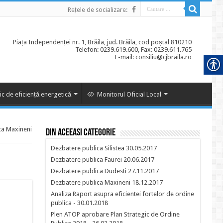
Rețele de socializare:
Piața Independenței nr. 1, Brăila, jud. Brăila, cod poștal 810210
Telefon: 0239.619.600, Fax: 0239.611.765
E-mail: consiliu@cjbraila.ro
ic de eficiență energetică
Monitorul Oficial Local
ca Maxineni
Din aceeasi categorie
Dezbatere publica Silistea 30.05.2017
Dezbatere publica Faurei 20.06.2017
Dezbatere publica Dudesti 27.11.2017
Dezbatere publica Maxineni 18.12.2017
Analiza Raport asupra eficientei fortelor de ordine
publica - 30.01.2018
Plen ATOP aprobare Plan Strategic de Ordine