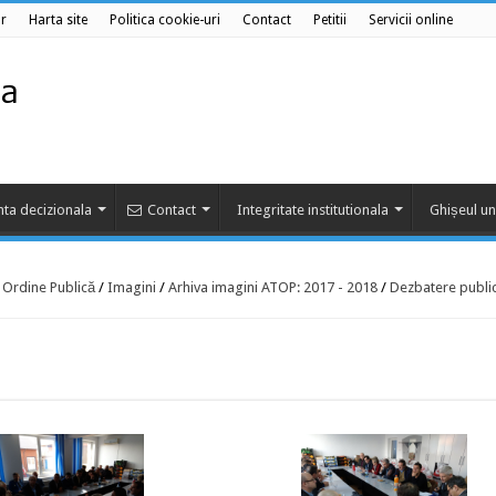
r
Harta site
Politica cookie-uri
Contact
Petitii
Servicii online
ta decizionala
Contact
Integritate institutionala
Ghișeul un
e Ordine Publică
/
Imagini
/
Arhiva imagini ATOP: 2017 - 2018
/
Dezbatere publi