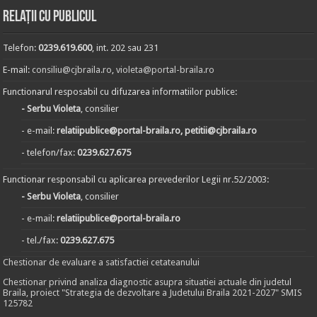
Relații cu publicul
Telefon:
0239.619.600
, int. 202 sau 231
E-mail:
consiliu@cjbraila.ro
,
violeta@portal-braila.ro
Functionarul resposabil cu difuzarea informatiilor publice:
- Serbu Violeta
, consilier
- e-mail:
relatiipublice@portal-braila.ro, petitii@cjbraila.ro
- telefon/fax:
0239.627.675
Functionar responsabil cu aplicarea prevederilor Legii nr.52/2003:
- Serbu Violeta
, consilier
- e-mail:
relatiipublice@portal-braila.ro
- tel./fax:
0239.627.675
Chestionar de evaluare a satisfactiei cetateanului
Chestionar privind analiza diagnostic asupra situatiei actuale din judetul
Braila, proiect "Strategia de dezvoltare a Judetului Braila 2021-2027" SMIS
125782