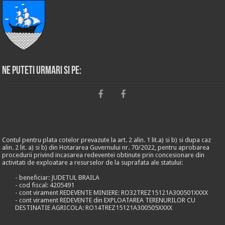
Ne puteti urmari si pe:
Contul pentru plata cotelor prevazute la art. 2 alin. 1 lit.a) si b) si dupa caz
alin. 2 lit. a) si b) din Hotararea Guvernului nr. 70/2022, pentru aprobarea
procedurii privind incasarea redeventei obtinute prin concesionare din
activitati de exploatare a resurselor de la suprafata ale statului:
- beneficiar: JUDETUL BRAILA
- cod fiscal: 4205491
- cont virament REDEVENTE MINIERE: RO32TREZ15121A300501XXXX
- cont virament REDEVENTE din EXPLOATAREA TERENURILOR CU
DESTINATIE AGRICOLA: RO14TREZ15121A300505XXXX