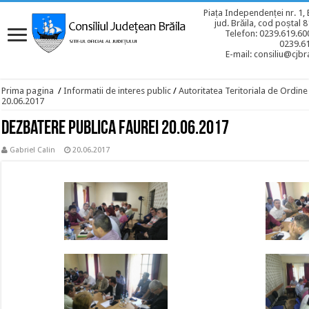
Piața Independenței nr. 1, 
jud. Brăila, cod poștal 
Telefon: 0239.619.600
0239.6
E-mail: consiliu@cjbra
Prima pagina
/
Informatii de interes public
/
Autoritatea Teritoriala de Ordine
20.06.2017
Dezbatere publica Faurei 20.06.2017
Gabriel Calin
20.06.2017