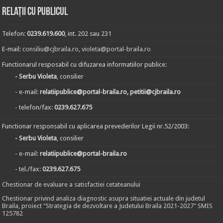
Relații cu publicul
Telefon:
0239.619.600
, int. 202 sau 231
E-mail:
consiliu@cjbraila.ro
,
violeta@portal-braila.ro
Functionarul resposabil cu difuzarea informatiilor publice:
- Serbu Violeta
, consilier
- e-mail:
relatiipublice@portal-braila.ro, petitii@cjbraila.ro
- telefon/fax:
0239.627.675
Functionar responsabil cu aplicarea prevederilor Legii nr.52/2003:
- Serbu Violeta
, consilier
- e-mail:
relatiipublice@portal-braila.ro
- tel./fax:
0239.627.675
Chestionar de evaluare a satisfactiei cetateanului
Chestionar privind analiza diagnostic asupra situatiei actuale din judetul
Braila, proiect "Strategia de dezvoltare a Judetului Braila 2021-2027" SMIS
125782