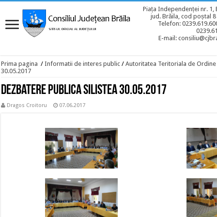
Piața Independenței nr. 1, 
jud. Brăila, cod poștal 
Telefon: 0239.619.600
0239.6
E-mail: consiliu@cjbra
Prima pagina
/
Informatii de interes public
/
Autoritatea Teritoriala de Ordine
30.05.2017
Dezbatere publica Silistea 30.05.2017
Dragos Croitoru
07.06.2017