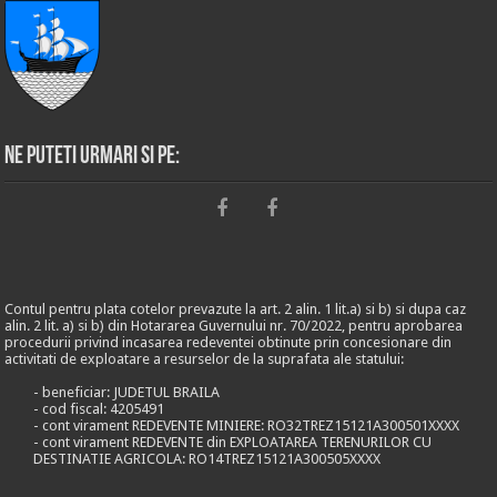
Ne puteti urmari si pe:
Contul pentru plata cotelor prevazute la art. 2 alin. 1 lit.a) si b) si dupa caz
alin. 2 lit. a) si b) din Hotararea Guvernului nr. 70/2022, pentru aprobarea
procedurii privind incasarea redeventei obtinute prin concesionare din
activitati de exploatare a resurselor de la suprafata ale statului:
- beneficiar: JUDETUL BRAILA
- cod fiscal: 4205491
- cont virament REDEVENTE MINIERE: RO32TREZ15121A300501XXXX
- cont virament REDEVENTE din EXPLOATAREA TERENURILOR CU
DESTINATIE AGRICOLA: RO14TREZ15121A300505XXXX